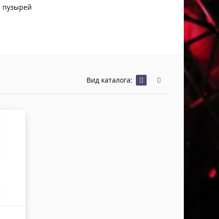
Хомуты Кронштейны Страховка
и пузырей
Напольные покрытия
Скотчи и Стяжки
Дополнительные элементы
Защитные чехлы и Кейсы
Лежачий полицейский ИДН
Вид каталога: