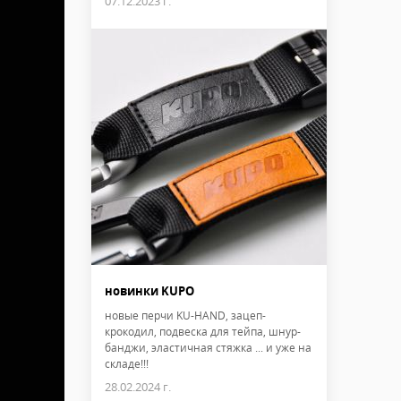
07.12.2023 г.
новинки KUPO
новые перчи KU-HAND, зацеп-
крокодил, подвеска для тейпа, шнур-
банджи, эластичная стяжка ... и уже на
складе!!!
28.02.2024 г.