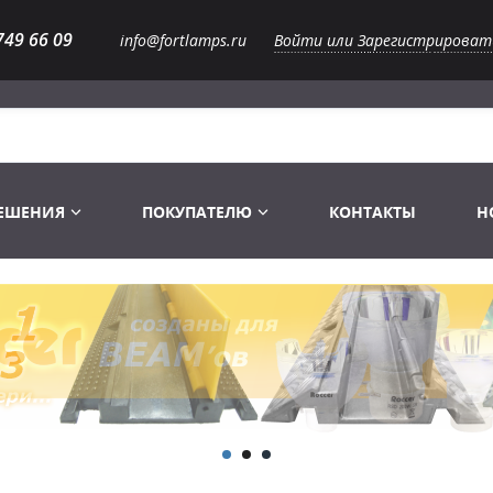
749 66 09
info@fortlamps.ru
Войти или Зарегистрироват
РЕШЕНИЯ
ПОКУПАТЕЛЮ
КОНТАКТЫ
Н
Лампы светодиодные
Распродажа
Лампы Винтаж Ретро Декор
Перчатки
Распродажа
 газоразрядные
Лампы галогенные 6-120 V
Сумки и подсумки
Световое оборудование
Лампы студийные 110-240 V
Распродажа
Ремни и страховка
Аксессуары для света
Лампы-фары PAR
1 канальные модули