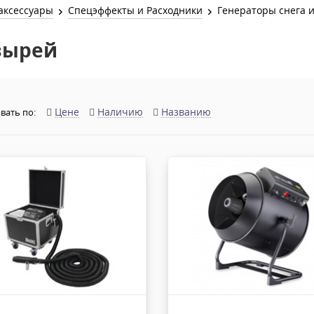
Звук и Видео
аксессуары
Спецэффекты и Расходники
Генераторы снега 
Лампы для бассейна
2х канальные модули
Коммутация и Материалы
зырей
3х канальные модули
Управление и Распределение
4х канальные модули
Спецэффекты и Расходники
5и канальные модули
Цене
Наличию
Названию
вать по: