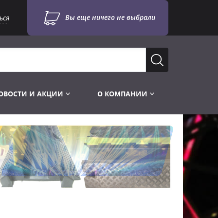
Вы еще ничего не выбрали
ься
ОВОСТИ И АКЦИИ
О КОМПАНИИ
Лампы для стробоскопов
Инструменты
Лампы UV TUV HNS
Готовые комплекты
Лебёдки и Аксессуары
Лампы видеопроекторные
Конструктор МИКРОСЦЕНА
Фермы Штативы Стойки
Пускорегулирующая аппаратура
6и канальные модули
Лестницы и Подиумы
Ламподержатели
7и канальные модули