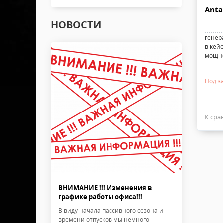
Anta
НОВОСТИ
генер
в кейс
мощно
Под за
К сра
ВНИМАНИЕ !!! Изменения в
графике работы офиса!!!
В виду начала пассивного сезона и
времени отпусков мы немного