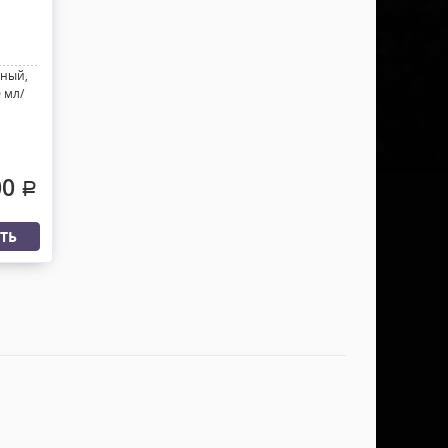
ьный,
 мл/
00
.
ТЬ