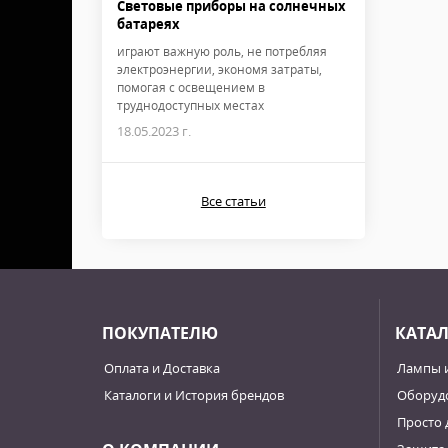
Световые приборы на солнечных
батареях
играют важную роль, не потребляя
электроэнергии, экономя затраты,
помогая с освещением в
труднодоступных местах
18.05.2023 г.
Все статьи
ПОКУПАТЕЛЮ
КАТА
Оплата и Доставка
Лампы 
Каталоги и История брендов
Оборудо
Просто 