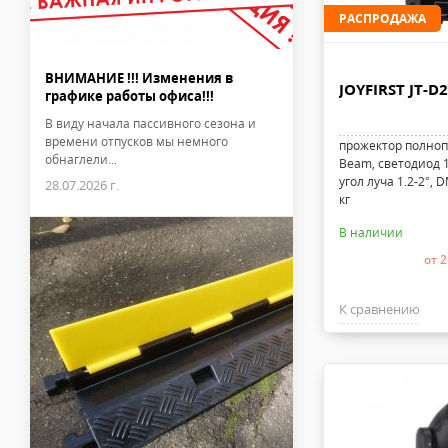
РАСПРОДАЖА
ВНИМАНИЕ !!! Изменения в
JOYFIRST JT-D
графике работы офиса!!!
В виду начала пассивного сезона и
времени отпусков мы немного
прожектор полноп
обнаглели...
Beam, светодиод 1
угол луча 1.2-2°, D
28.07.2026 г.
кг
В наличии
от 2
К сравнению