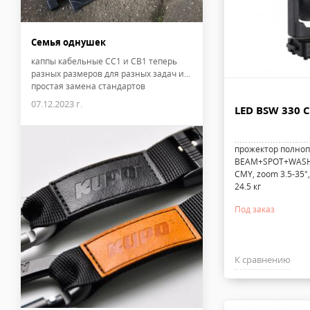
Семья однушек
каппы кабельные CC1 и CB1 теперь
разных размеров для разных задач и...
простая замена стандартов
07.12.2023 г.
LED BSW 330 
прожектор полноп
BEAM+SPOT+WASH, 
CMY, zoom 3.5-35°,
24.5 кг
Под заказ
К сравнению