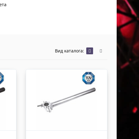
Хомуты Кронштейны Страховка
ета
Напольные покрытия
Скотчи и Стяжки
Дополнительные элементы
Защитные чехлы и Кейсы
Лежачий полицейский ИДН
Вид каталога: