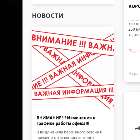
KUPO
НОВОСТИ
кронш
250 мм
кг, ц
Под з
К сра
ВНИМАНИЕ !!! Изменения в
графике работы офиса!!!
В виду начала пассивного сезона и
времени отпусков мы немного