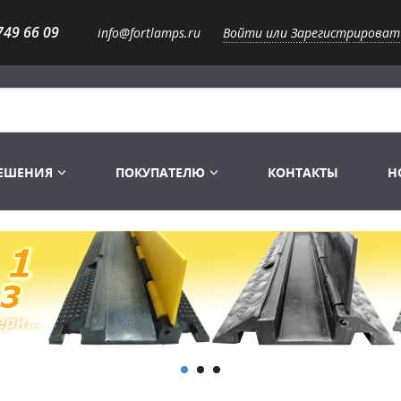
749 66 09
info@fortlamps.ru
Войти или Зарегистрироват
РЕШЕНИЯ
ПОКУПАТЕЛЮ
КОНТАКТЫ
Н
Лампы светодиодные
Распродажа
Лампы Винтаж Ретро Декор
Перчатки
Распродажа
 газоразрядные
Лампы галогенные 6-120 V
Сумки и подсумки
Световое оборудование
Лампы студийные 110-240 V
Распродажа
Ремни и страховка
Аксессуары для света
Лампы-фары PAR
1 канальные модули