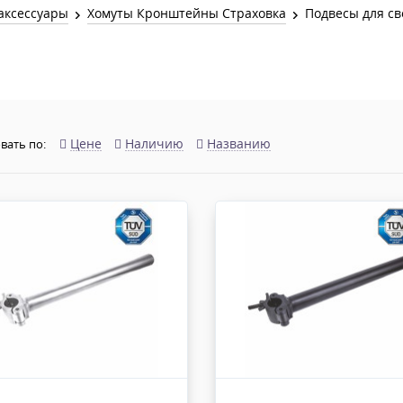
Звук и Видео
аксессуары
Хомуты Кронштейны Страховка
Подвесы для св
Лампы для бассейна
2х канальные модули
Коммутация и Материалы
3х канальные модули
Управление и Распределение
4х канальные модули
Спецэффекты и Расходники
5и канальные модули
Цене
Наличию
Названию
вать по: