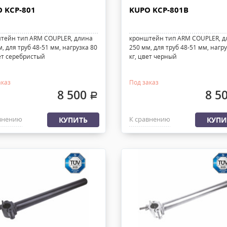
 KCP-801
KUPO KCP-801B
тейн тип ARM COUPLER, длина
кронштейн тип ARM COUPLER, д
, для труб 48-51 мм, нагрузка 80
250 мм, для труб 48-51 мм, нагру
вет серебристый
кг, цвет черный
аказ
Под заказ
8 500
8 5
.
внению
К сравнению
КУПИТЬ
КУПИ