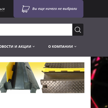
Вы еще ничего не выбрали
ься
ОВОСТИ И АКЦИИ
О КОМПАНИИ
Лампы для стробоскопов
Инструменты
Лампы UV TUV HNS
Готовые комплекты
Лебёдки и Аксессуары
Лампы видеопроекторные
Конструктор МИКРОСЦЕНА
Фермы Штативы Стойки
Пускорегулирующая аппаратура
6и канальные модули
Лестницы и Подиумы
Ламподержатели
7и канальные модули