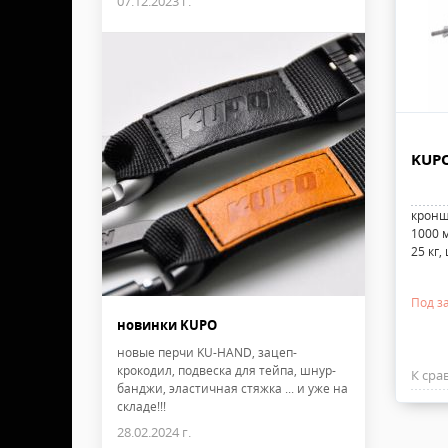
07.12.2023 г.
KUPO
кронш
1000 м
25 кг,
Под з
новинки KUPO
новые перчи KU-HAND, зацеп-
крокодил, подвеска для тейпа, шнур-
К сра
банджи, эластичная стяжка ... и уже на
складе!!!
28.02.2024 г.