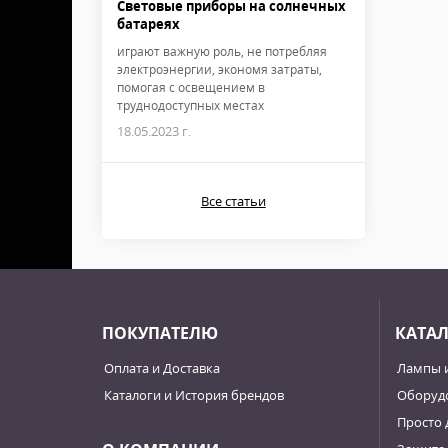
Световые приборы на солнечных
батареях
играют важную роль, не потребляя
электроэнергии, экономя затраты,
помогая с освещением в
труднодоступных местах
18.05.2023 г.
Все статьи
ПОКУПАТЕЛЮ
КАТА
Оплата и Доставка
Лампы 
Каталоги и История брендов
Оборудо
Просто 