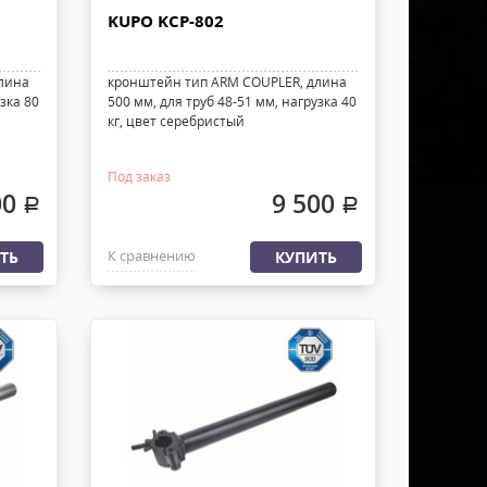
KUPO KCP-802
лина
кронштейн тип ARM COUPLER, длина
зка 80
500 мм, для труб 48-51 мм, нагрузка 40
кг, цвет серебристый
Под заказ
00
9 500
.
.
К сравнению
ТЬ
КУПИТЬ