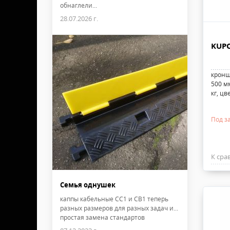
обнаглели...
28.07.2026 г.
KUPO
кронш
500 мм
кг, ц
Под з
К сра
Семья однушек
каппы кабельные CC1 и CB1 теперь
разных размеров для разных задач и...
простая замена стандартов