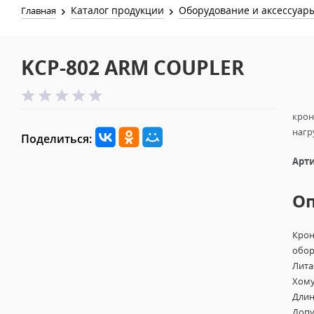
Каталог продукции
Оборудование и аксессуар
Главная
KCP-802 ARM COUPLER
крон
нагр
Поделиться:
Арти
О
Крон
обор
Лита
Хому
Длин
Допу