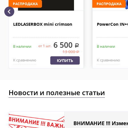
рублей. Документы отправляем с заказом или по ЭДО.
РАСПРОДАЖА
РАСПРОДАЖА
Доставка по Москве, МО и России - EMS ПОЧТА РОССИИ
Отправку заказа курьерской службой EMS осуществляем из офи
LEDLASERBOX mini crimson
PowerCon IN
в течении 2-4х рабочих дней с момента 100% предоплаты, весом
6 500
.
от 1 шт.
В наличии
В наличии
13 000
.
К сравнению
К сравнению
КУПИТЬ
Новости и полезные статьи
ВНИМАНИЕ !!! Изме