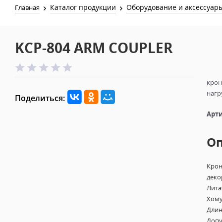
Каталог продукции
Оборудование и аксессуар
Главная
KCP-804 ARM COUPLER
крон
нагр
Поделиться:
Арти
О
Крон
деко
Лита
Хому
Длин
Допу