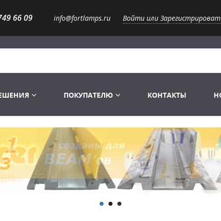
749 66 09
info@fortlamps.ru
Войти или Зарегистрироват
РЕШЕНИЯ
ПОКУПАТЕЛЮ
КОНТАКТЫ
Н
Лампы светодиодные
Распродажа
Лампы Винтаж Ретро Декор
Перчатки
Распродажа
 газоразрядные
Лампы галогенные 6-120 V
Сумки и подсумки
Световое оборудование
Лампы студийные 110-240 V
Распродажа
Ремни и страховка
Аксессуары для света
Лампы-фары PAR
1 канальные модули