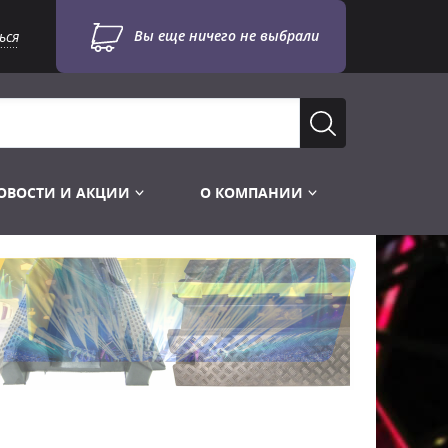
Вы еще ничего не выбрали
ься
ОВОСТИ И АКЦИИ
О КОМПАНИИ
Лампы для стробоскопов
Инструменты
Лампы UV TUV HNS
Готовые комплекты
Лебёдки и Аксессуары
Лампы видеопроекторные
Конструктор МИКРОСЦЕНА
Фермы Штативы Стойки
Пускорегулирующая аппаратура
6и канальные модули
Лестницы и Подиумы
Ламподержатели
7и канальные модули