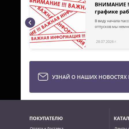
ВНИМАНИЕ !
графике раб
В виду начала пас
ая с
отпусков мы немно
28.07.2026 г.
Статья
УЗНАЙ О НАШИХ НОВОСТЯХ 
ПОКУПАТЕЛЮ
КАТА
Оплата и Доставка
Лампы 