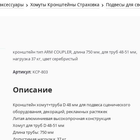
Звук и Видео
аксессуары
Хомуты Кронштейны Страховка
Подвесы для св
Лампы для бассейна
2х канальные модули
Коммутация и Материалы
3х канальные модули
Управление и Распределение
4х канальные модули
Спецэффекты и Расходники
5и канальные модули
кронштейн тип ARM COUPLER, длина 750 мм, для труб 48-51 мм,
нагрузка 37 кг, цвет серебристый
Артикул:
KCP-803
Описание
Кронштейн хомут+труба D 48 мм для подвеса сценического
оборудования, декораций, рекламных растяжек
Литая алюминиевая высокопрочная конструкция
Хомут для труб D 48-51 мм
Длина трубы: 750 мм
Допустимая нагрузка: 37 кг