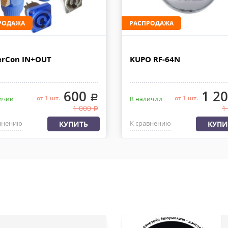
ДО.
При наличии товара на складе 
 РОССИИ
дней с момента 100% предоплат
РОДАЖА
РАСПРОДАЖА
груза с офиса или со склада. 
ляем из офиса или со склада
быть приложена доверенность.
латы, весом не более 30 кг и
rCon IN+OUT
KUPO RF-64N
600
1 2
.
от 1 шт.
от 1 шт.
ичии
В наличии
1 000
1
.
внению
К сравнению
КУПИТЬ
КУПИ