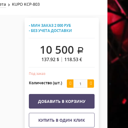
Хомуты Кронштейны Страховка
ета
KUPO KCP-803
Напольные покрытия
Скотчи и Стяжки
Дополнительные элементы
- МИН ЗАКАЗ 2 000 РУБ
Защитные чехлы и Кейсы
- БЕЗ УЧЕТА ДОСТАВКИ
Лежачий полицейский ИДН
10 500
.
137.92
$
118.53
€
Под заказ
Количество (шт.)
ДОБАВИТЬ В КОРЗИНУ
КУПИТЬ В ОДИН КЛИК