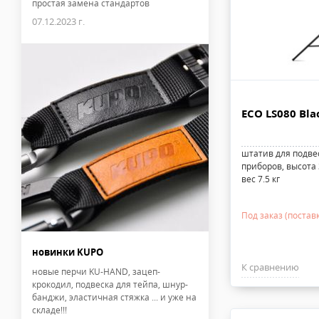
простая замена стандартов
07.12.2023 г.
ECO LS080 Bla
штатив для подве
приборов, высота 3
вес 7.5 кг
Под заказ (поставк
новинки KUPO
К сравнению
новые перчи KU-HAND, зацеп-
крокодил, подвеска для тейпа, шнур-
банджи, эластичная стяжка ... и уже на
складе!!!