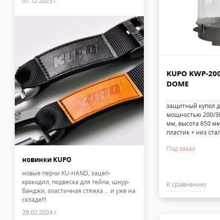
07.12.2023 г.
KUPO KWP-20
DOME
защитный купол д
мощностью 200/30
мм, высота 650 мм,
пластик + низ ста
Под заказ
новинки KUPO
новые перчи KU-HAND, зацеп-
крокодил, подвеска для тейпа, шнур-
К сравнению
банджи, эластичная стяжка ... и уже на
складе!!!
28.02.2024 г.