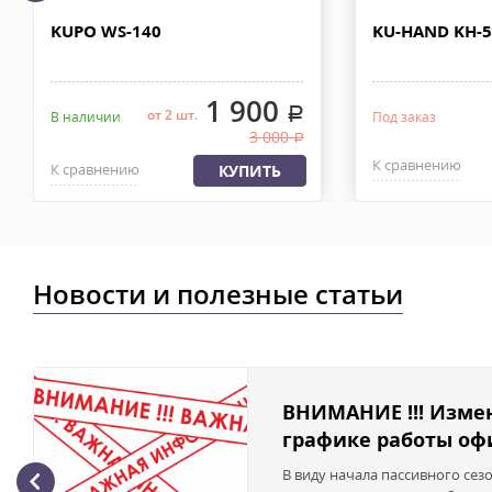
рублей. Документы отправляем с заказом или по ЭДО.
KUPO WS-140
KU-HAND KH-
Доставка по Москве, МО и России - EMS ПОЧТА РОССИИ
Отправку заказа курьерской службой EMS осуществляем из офи
в течении 2-4х рабочих дней с момента 100% предоплаты, весом
1 900
.
от 2 шт.
В наличии
Под заказ
3 000
.
К сравнению
К сравнению
КУПИТЬ
Новости и полезные статьи
ВНИМАНИЕ !!! Изме
графике работы офи
В виду начала пассивного сез