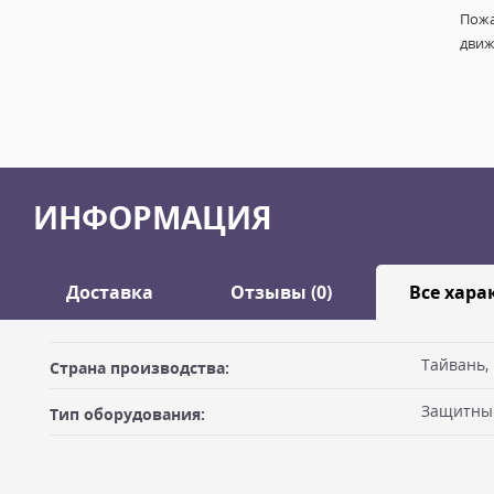
Пожа
движ
ИНФОРМАЦИЯ
Доставка
Отзывы (0)
Все хара
Оставить отзыв
Тайвань,
Страна производства:
ДОСТАВКА
Защитны
Тип оборудования:
Самовывоз из офиса
Ваше имя
Вы можете забрать товар из офиса (метро "Бутырская") после
оплатив на месте. Для получения товара по счёту Вам необхо