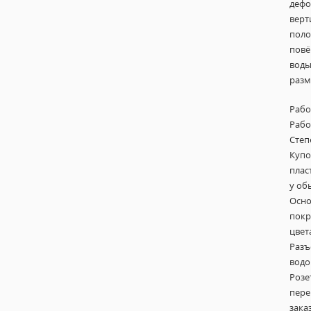
дефо
верт
поло
повё
воды
разм
Рабо
Рабоч
Степ
Купо
плас
у об
Осно
покр
цвет
Разъ
водо
Розе
пере
зака