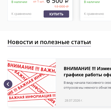
6 500
.
от 1 шт.
В наличии
В наличии
13 000
.
К сравнению
К сравнению
КУПИТЬ
Новости и полезные статьи
ВНИМАНИЕ !!! Изме
графике работы офи
В виду начала пассивного сез
отпусков мы немного обнаглел
28.07.2026 г.