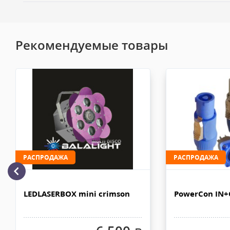
Электронная почта
офисе выдаётся кассовый чек и документ подписывается в мом
Доставка по Москве пешим курьером
Рекомендуемые товары
Доставка пешим курьером осуществляется курьером компани
службой после 100% предоплаты. Вес заказа не более 6 кг, габа
Оценка
более 50х40х30 см. Сроки доставки 1-3 рабочих дня. Стоимость
рублей. Документы отправляем с заказом или по ЭДО.
Доставка автотранспортом по Москве и за МКАД
Комментарий к отзыву
Доставка личным автотранспортом осуществляется по Москве и
МКАД после 100% предоплаты. Вес заказа не более 100 кг, габа
110х90х80 см. Сроки доставки 2-4 рабочих дня. Стоимость дост
рублей. Документы отправляем с заказом или по ЭДО.
РАСПРОДАЖА
РАСПРОДАЖА
Доставка по Москве, МО и России - EMS ПОЧТА РОССИИ
Отправку заказа курьерской службой EMS осуществляем из офи
в течении 2-4х рабочих дней с момента 100% предоплаты, весом
LEDLASERBOX mini crimson
PowerCon IN