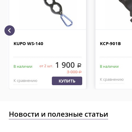
рублей. Документы отправляем с заказом или по ЭДО.
Доставка по Москве, МО и России - EMS ПОЧТА РОССИИ
Отправку заказа курьерской службой EMS осуществляем из офи
в течении 2-4х рабочих дней с момента 100% предоплаты, весом
KUPO WS-140
KCP-901B
1 900
.
от 2 шт.
В наличии
В наличии
3 000
.
К сравнению
К сравнению
КУПИТЬ
Новости и полезные статьи