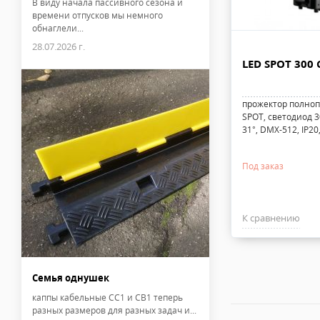
В виду начала пассивного сезона и
времени отпусков мы немного
обнаглели...
28.07.2026 г.
LED SPOT 300
прожектор полноп
SPOT, светодиод 3
31°, DMX-512, IP20,
Под заказ
К сравнению
Семья однушек
каппы кабельные CC1 и CB1 теперь
разных размеров для разных задач и...