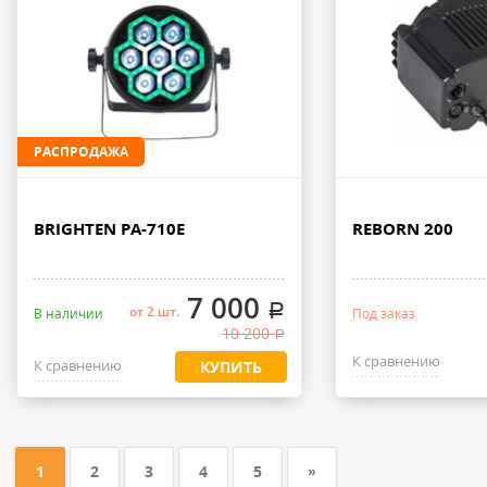
РАСПРОДАЖА
BRIGHTEN PA-710E
REBORN 200
7 000
.
от 2 шт.
В наличии
Под заказ
10 200
.
К сравнению
К сравнению
КУПИТЬ
1
2
3
4
5
»