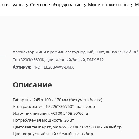
Звук и Видео
аксессуары
Световое оборудование
Мини прожекторы
M
Лампы для бассейна
2х канальные модули
Коммутация и Материалы
3х канальные модули
Управление и Распределение
4х канальные модули
Спецэффекты и Расходники
5и канальные модули
прожектор мини-профиль светодиодный, 20Вт, линза 19°/26°/36°/
Тцв 3200К/5600К, цвет чёрный/белый, DMX-512
Артикул:
PROFILE20B-WW-DMX
Описание
Габариты: 245 x 100 x 170 мм (без учета блока)
Угол раскрытия: 19°/26°/36°/50° - на выбор
Источник питания: АС100-240В 50/60Гц
Потребляемая мощность: 26 Вт
Цветовая температура: WW 3200K / CW 5600K - на выбор
Цвет корпуса: чёрный / белый - на выбор