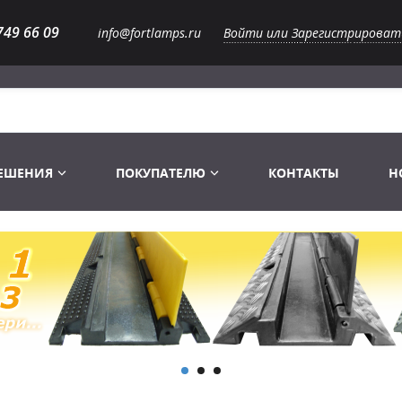
749 66 09
info@fortlamps.ru
Войти или Зарегистрироват
РЕШЕНИЯ
ПОКУПАТЕЛЮ
КОНТАКТЫ
Н
Лампы светодиодные
Распродажа
Лампы Винтаж Ретро Декор
Перчатки
Распродажа
 газоразрядные
Лампы галогенные 6-120 V
Сумки и подсумки
Световое оборудование
Лампы студийные 110-240 V
Распродажа
Ремни и страховка
Аксессуары для света
Лампы-фары PAR
1 канальные модули