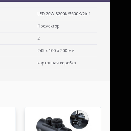
LED 20W 3200K/5600K/2in1
Прожектор
 см. Стоимость доставки включаем в товар.
. Документы отправляем с заказом или по ЭДО.
2
ссии - СДЭК
245 x 100 x 200 мм
ьерской службы СДЭК осуществляем в течении 3-5
редоплаты и от суммы заказа не менее 50.000
картонная коробка
абаритами не более 100х30х30 см. Заявку оформляет
жна быть приложена доверенность. Документы
ДО.
России - ТК ДЕЛОВЫЕ ЛИНИИ
ТК ДЕЛОВЫЕ ЛИНИИ осуществляем в течении 3-5
редоплаты, от суммы заказа не менее 50.000 руб,
итами не более 100х100х80 см. Заявку оформляет
жна быть приложена доверенность. Документы
ДО.