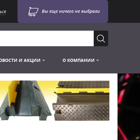
Вы еще ничего не выбрали
ься
ОВОСТИ И АКЦИИ
О КОМПАНИИ
Лампы для стробоскопов
Инструменты
Лампы UV TUV HNS
Готовые комплекты
Лебёдки и Аксессуары
Лампы видеопроекторные
Конструктор МИКРОСЦЕНА
Фермы Штативы Стойки
Пускорегулирующая аппаратура
6и канальные модули
Лестницы и Подиумы
Ламподержатели
7и канальные модули