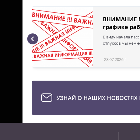
ВНИМАНИЕ !
графике раб
В виду начала пас
ая с
отпусков мы немно
28.07.2026 г.
Статья
УЗНАЙ О НАШИХ НОВОСТЯХ 