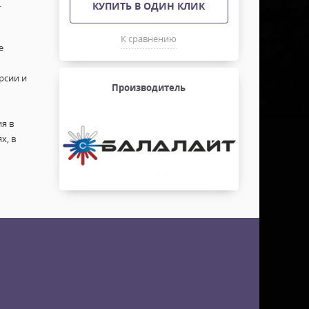
.
КУПИТЬ В ОДИН КЛИК
К сравнению
е
рсии и
Производитель
я в
х, в