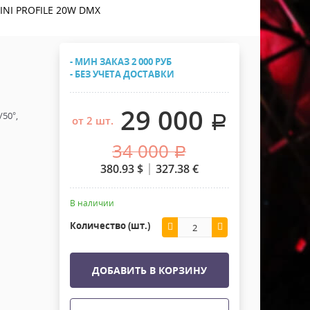
Хомуты Кронштейны Страховка
INI PROFILE 20W DMX
Напольные покрытия
Скотчи и Стяжки
Дополнительные элементы
- МИН ЗАКАЗ 2 000 РУБ
Защитные чехлы и Кейсы
- БЕЗ УЧЕТА ДОСТАВКИ
Лежачий полицейский ИДН
29 000
50°,
.
от 2 шт.
34 000
.
380.93
$
327.38
€
В наличии
Количество (шт.)
ДОБАВИТЬ В КОРЗИНУ