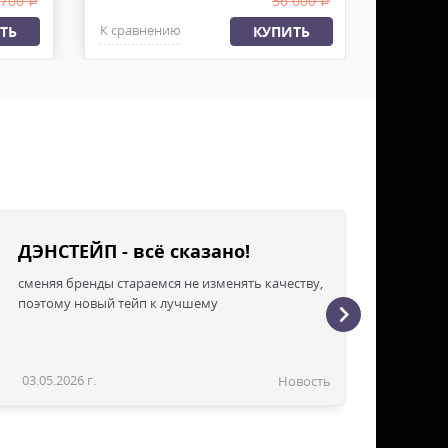
 700
36 000
.
.
К сравнению
К сравн
ТЬ
КУПИТЬ
ДЭНСТЕЙП - всё сказано!
сменяя бренды стараемся не изменять качеству,
поэтому новый тейп к лучшему
03.05.2026 г.
Новость