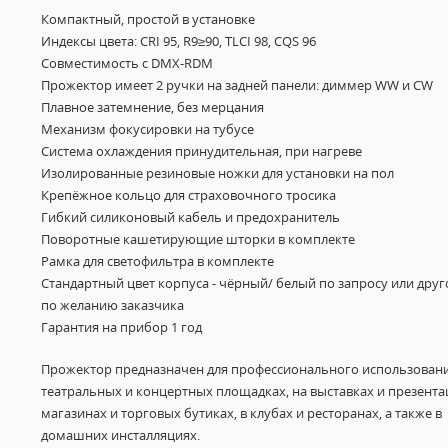
Компактный, простой в установке
Индексы цвета:
CRI 95, R9≥90, TLCI 98, CQS 96
Совместимость с DMX-RDM
Прожектор имеет 2 ручки на задней панели: диммер WW и CW
Плавное затемнение, без мерцания
Механизм фокусировки на тубусе
Система охлаждения принудительная, при нагреве
Изолированные резиновые ножки для установки на пол
Крепёжное кольцо для страховочного тросика
Гибкий силиконовый кабель и предохранитель
Поворотные кашетирующие шторки в комплекте
Рамка для светофильтра в комплекте
Стандартный цвет корпуса - чёрный/ белый по запросу или друг
по желанию заказчика
Гарантия на прибор 1 год
Прожектор предназначен для профессионального использовани
театральных и концертных площадках, на выставках и презентац
магазинах и торговых бутиках, в клубах и ресторанах, а также в
домашних инсталляциях.