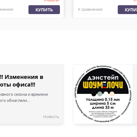
1 000
1
.
внению
К сравнению
КУПИТЬ
КУПИ
!! Изменения в
оты офиса!!!
сивного сезона и времени
го обнаглели...
Новость