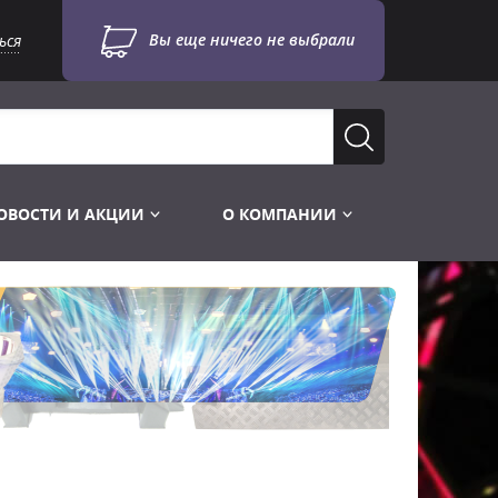
Вы еще ничего не выбрали
ься
ОВОСТИ И АКЦИИ
О КОМПАНИИ
Лампы для стробоскопов
Инструменты
Лампы UV TUV HNS
Готовые комплекты
Лебёдки и Аксессуары
Лампы видеопроекторные
Конструктор МИКРОСЦЕНА
Фермы Штативы Стойки
Пускорегулирующая аппаратура
6и канальные модули
Лестницы и Подиумы
Ламподержатели
7и канальные модули