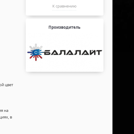
К сравнению
Производитель
ой цвет
я на
иях, в