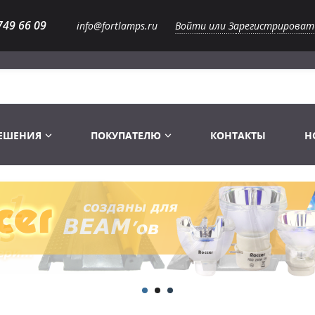
749 66 09
info@fortlamps.ru
Войти или Зарегистрироват
РЕШЕНИЯ
ПОКУПАТЕЛЮ
КОНТАКТЫ
Н
Лампы светодиодные
Распродажа
Лампы Винтаж Ретро Декор
Перчатки
Распродажа
 газоразрядные
Лампы галогенные 6-120 V
Сумки и подсумки
Световое оборудование
Лампы студийные 110-240 V
Распродажа
Ремни и страховка
Аксессуары для света
Лампы-фары PAR
1 канальные модули