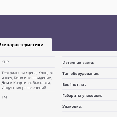
Все характеристики
КНР
Источник света:
Театральная сцена, Концерт
Тип оборудования:
габаритами не более 100х50х50
и шоу, Кино и телевидение,
Заявку оформляет отправитель
Дом и Квартира, Выставки,
ая") после предоплаты или
Вес 1 шт, кг:
Индустрия развлечений
 Вам необходимо иметь при
Доставка по Москве, МО и Ро
Габариты упаковки:
льщика, либо документ
1/4
Отправку по России с ПВЗ кур
нт отгрузки. При оплате в
рабочих дней с момента 100% п
Упаковка:
ается в момент отгрузки.
руб, весом не более 10 кг и г
получатель. К накладной дол