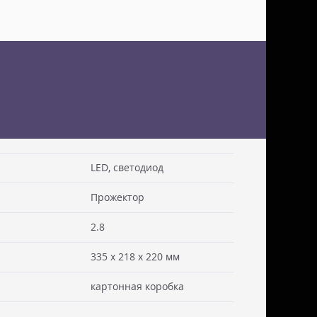
LED, светодиод
Прожектор
 см. Стоимость доставки включаем в товар.
. Документы отправляем с заказом или по ЭДО.
2.8
ссии - СДЭК
335 x 218 x 220 мм
ьерской службы СДЭК осуществляем в течении 3-5
редоплаты и от суммы заказа не менее 50.000
картонная коробка
абаритами не более 100х30х30 см. Заявку оформляет
жна быть приложена доверенность. Документы