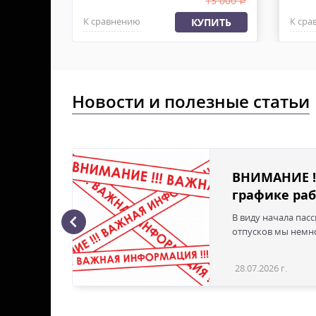
1 400
13 000
.
.
К сравнению
К сра
ПИТЬ
КУПИТЬ
Новости и полезные статьи
ВНИМАНИЕ !
графике раб
В виду начала пас
ая с
отпусков мы немно
28.07.2026 г.
Статья