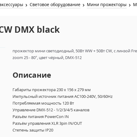
Звук и Видео
аксессуары
Световое оборудование
Мини прожекторы
M
Лампы для бассейна
2х канальные модули
Коммутация и Материалы
3х канальные модули
CW DMX black
Управление и Распределение
4х канальные модули
Спецэффекты и Расходники
5и канальные модули
прожектор мини светодиодный, 50Вт WW + 50Вт CW, с линзой Fre
zoom 25 - 80°, цвет чёрный, DMX-512
Описание
Габариты прожектора 230 x 156 x 279 мм
Импульсный источник питания
AC100-240V, 50/60Hz
Потребляемая мощность 120 Вт
Управление DMX-512 - 1/2/3/4/5 каналов
Разъём питания PowerCon IN
Разъём управления XLR 3pin IN/OUT
Степень защиты IP20