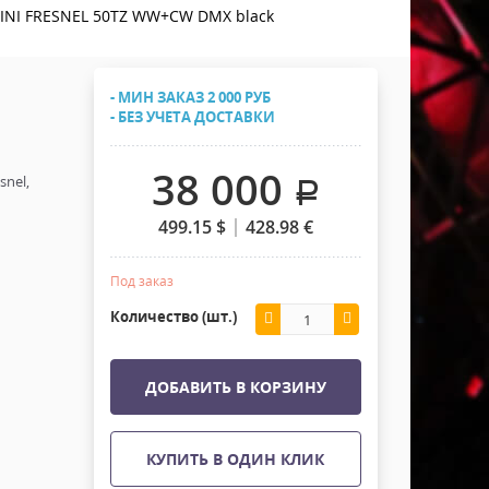
Хомуты Кронштейны Страховка
INI FRESNEL 50TZ WW+CW DMX black
Напольные покрытия
Скотчи и Стяжки
Дополнительные элементы
- МИН ЗАКАЗ 2 000 РУБ
Защитные чехлы и Кейсы
- БЕЗ УЧЕТА ДОСТАВКИ
Лежачий полицейский ИДН
38 000
snel,
.
499.15
$
428.98
€
Под заказ
Количество (шт.)
ДОБАВИТЬ В КОРЗИНУ
КУПИТЬ В ОДИН КЛИК