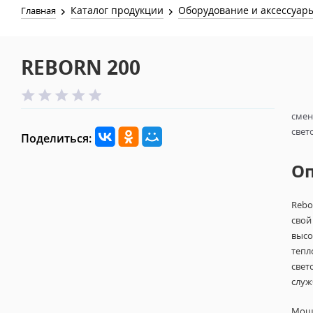
Каталог продукции
Оборудование и аксессуар
Главная
REBORN 200
смен
свет
Поделиться:
О
Rebo
сво
выс
теп
свет
служ
Мощн