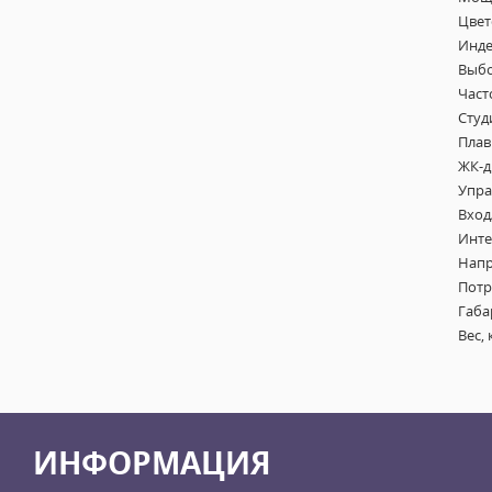
Цвето
Индек
Выбо
Част
Студ
Плав
ЖК-д
Упра
Вход
Инте
Напр
Потр
Габа
Вес, 
ИНФОРМАЦИЯ