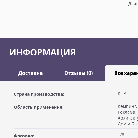
Длин
ИНФОРМАЦИЯ
Доставка
Отзывы (0)
Все хара
Оставить отзыв
КНР
Страна производства:
ДОСТАВКА
Кемпинг,
Область применения:
Самовывоз из офиса
Ваше имя
Реклама,
Архитект
Вы можете забрать товар из офиса (метро "Бутырская") после
Дом и Бы
оплатив на месте. Для получения товара по счёту Вам необхо
себе доверенность или печать организации плательщика, либ
1/8
Фасовка: