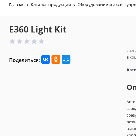
Каталог продукции
Оборудование и аксессуар
Главная
E360 Light Kit
свет
в ко
Поделиться:
Арти
О
Авто
заря
сраз
режи
выкл
корп