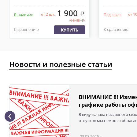
1 900
.
от 2 шт.
от 1
В наличии
Под заказ
3 000
.
К сравнению
К сравнению
КУПИТЬ
Новости и полезные статьи
ВНИМАНИЕ !!! Изме
графике работы офи
В виду начала пассивного сез
отпусков мы немного обнаглел
28.07.2026 г.