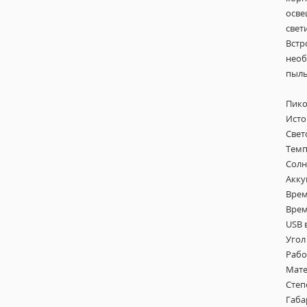
осве
свет
Встр
необ
пыль
Пико
Исто
Свет
Темпе
Солн
Акку
Врем
Врем
USB 
Угол
Рабо
Мате
Степ
Габа