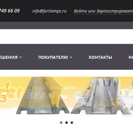
749 66 09
info@fortlamps.ru
Войти или Зарегистрироват
РЕШЕНИЯ
ПОКУПАТЕЛЮ
КОНТАКТЫ
Н
Лампы светодиодные
Распродажа
Лампы Винтаж Ретро Декор
Перчатки
Распродажа
 газоразрядные
Лампы галогенные 6-120 V
Сумки и подсумки
Световое оборудование
Лампы студийные 110-240 V
Распродажа
Ремни и страховка
Аксессуары для света
Лампы-фары PAR
1 канальные модули