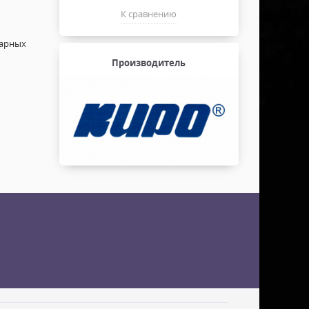
К сравнению
нарных
Производитель