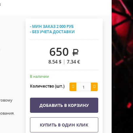
Хомуты Кронштейны Страховка
B
Напольные покрытия
Скотчи и Стяжки
Дополнительные элементы
- МИН ЗАКАЗ 2 000 РУБ
Защитные чехлы и Кейсы
- БЕЗ УЧЕТА ДОСТАВКИ
Лежачий полицейский ИДН
650
й
.
8.54
$
7.34
€
В наличии
Количество (шт.)
товому
ДОБАВИТЬ В КОРЗИНУ
ования.
КУПИТЬ В ОДИН КЛИК