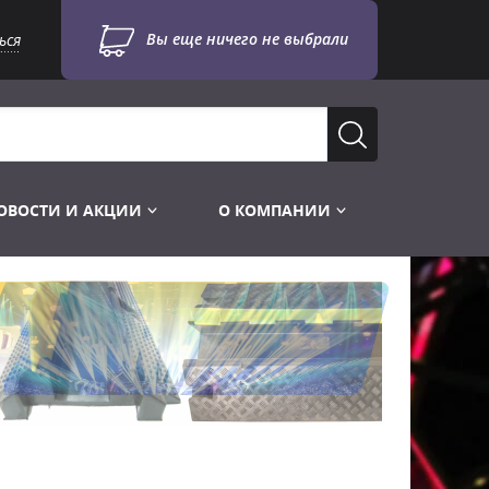
Вы еще ничего не выбрали
ься
ОВОСТИ И АКЦИИ
О КОМПАНИИ
Лампы для стробоскопов
Инструменты
Лампы UV TUV HNS
Готовые комплекты
Лебёдки и Аксессуары
Лампы видеопроекторные
Конструктор МИКРОСЦЕНА
Фермы Штативы Стойки
Пускорегулирующая аппаратура
6и канальные модули
Лестницы и Подиумы
Ламподержатели
7и канальные модули