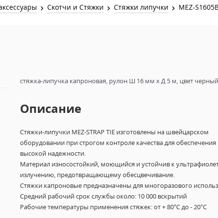
Звук и Видео
аксессуары
Скотчи и Стяжки
Стяжки липучки
MEZ-S1605
Лампы для бассейна
2х канальные модули
Коммутация и Материалы
3х канальные модули
Управление и Распределение
4х канальные модули
Спецэффекты и Расходники
5и канальные модули
стяжка-липучка капроновая, рулон Ш 16 мм х Д 5 м, цвет черны
Описание
Стяжки-липучки MEZ-STRAP TIE изготовлены на швейцарском
оборудовании при строгом контроле качества для обеспечения
высокой надежности.
Материал износостойкий, моющийся и устойчив к ультрафиоле
излучению, предотвращающему обесцвечивание.
Стяжки капроновые предназначены для многоразового использ
Средний рабочий срок службы около: 10 000 вскрытий
Рабочие температуры применения стяжек: от + 80°С до - 20°С