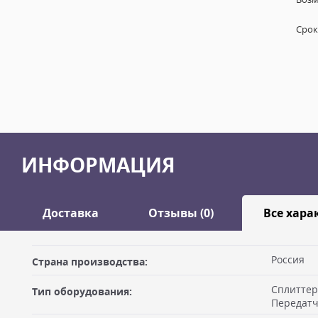
Срок
ИНФОРМАЦИЯ
Доставка
Отзывы (0)
Все хара
Оставить отзыв
Россия
Страна производства:
ДОСТАВКА
Сплиттер
Тип оборудования:
Самовывоз из офиса
Ваше имя
Передат