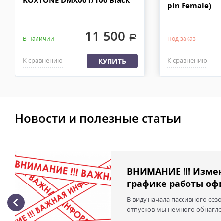
ROXTONE DMX001/100 Black
pin Female)
11 500
.
В наличии
Под заказ
К сравнению
К сравнению
КУПИТЬ
Новости и полезные статьи
ВНИМАНИЕ !!! Изме
графике работы офи
В виду начала пассивного сез
отпусков мы немного обнаглел