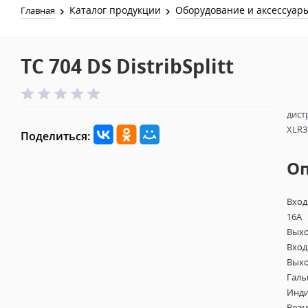
Каталог продукции
Оборудование и аксессуар
Главная
TC 704 DS DistribSplitt
дист
XLR3
Поделиться:
О
Вход
16A
Выхо
Вход
Выхо
Галь
Инди
Возм