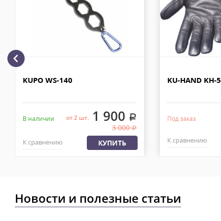
110х90х80 см. Сроки доставки 2-4 рабочих дня. Стоимость дост
рублей. Документы отправляем с заказом или по ЭДО.
Доставка по Москве, МО и России - EMS ПОЧТА РОССИИ
Отправку заказа курьерской службой EMS осуществляем из офи
в течении 2-4х рабочих дней с момента 100% предоплаты, весом
KUPO WS-140
KU-HAND KH-
1 900
.
от 2 шт.
В наличии
Под заказ
3 000
.
К сравнению
К сравнению
КУПИТЬ
Новости и полезные статьи