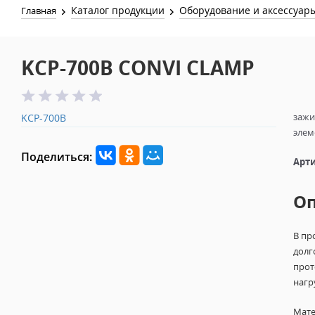
Каталог продукции
Оборудование и аксессуар
Главная
KCP-700B CONVI CLAMP
зажи
KCP-700B
элем
Поделиться:
Арти
О
В пр
долг
прот
нагр
Мате