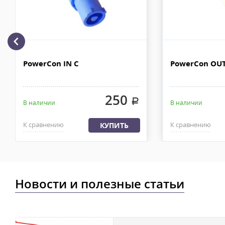
рублей. Документы отправляем с заказом или по ЭДО.
Доставка по Москве, МО и России - EMS ПОЧТА РОССИИ
Отправку заказа курьерской службой EMS осуществляем из офи
в течении 2-4х рабочих дней с момента 100% предоплаты, весом
PowerCon IN C
PowerCon OUT
250
.
В наличии
В наличии
К сравнению
К сравнению
КУПИТЬ
Новости и полезные статьи