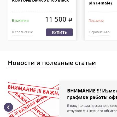
ROXTONE DMX001/100 Black
pin Female)
11 500
.
В наличии
Под заказ
К сравнению
К сравнению
КУПИТЬ
Новости и полезные статьи
ВНИМАНИЕ !!! Изме
графике работы офи
В виду начала пассивного сез
отпусков мы немного обнаглел