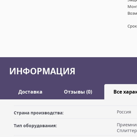
Монт
Возм
Срок
ИНФОРМАЦИЯ
Доставка
Отзывы (0)
Все хара
Оставить отзыв
Россия
Страна производства:
ДОСТАВКА
Приемник
Тип оборудования:
Самовывоз из офиса
Ваше имя
Сплиттер