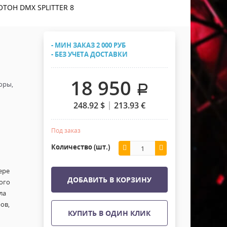
Хомуты Кронштейны Страховка
ОТОН DMX SPLITTER 8
Напольные покрытия
Скотчи и Стяжки
Дополнительные элементы
- МИН ЗАКАЗ 2 000 РУБ
Защитные чехлы и Кейсы
- БЕЗ УЧЕТА ДОСТАВКИ
Лежачий полицейский ИДН
18 950
оры,
.
248.92
$
213.93
€
Под заказ
Количество (шт.)
ере
ДОБАВИТЬ В КОРЗИНУ
ого
ла
ов,
КУПИТЬ В ОДИН КЛИК