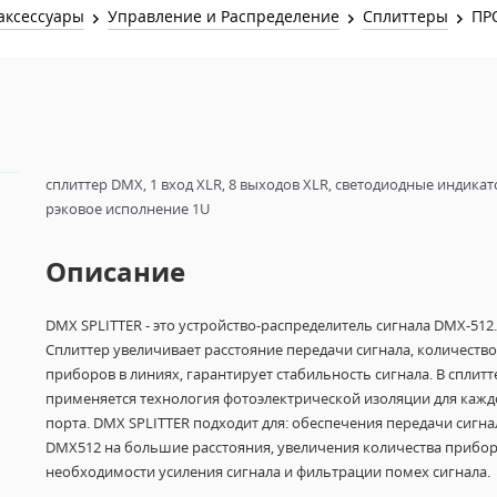
Звук и Видео
аксессуары
Управление и Распределение
Сплиттеры
ПР
Лампы для бассейна
2х канальные модули
Коммутация и Материалы
3х канальные модули
8
Управление и Распределение
4х канальные модули
Спецэффекты и Расходники
5и канальные модули
сплиттер DMX, 1 вход XLR, 8 выходов XLR, светодиодные индикат
рэковое исполнение 1U
Описание
DMX SPLITTER - это устройство-распределитель сигнала DMX-512.
Сплиттер
увеличивает расстояние передачи сигнала, количество
приборов в линиях, гарантирует стабильность сигнала.
В сплитт
применяется технология фотоэлектрической изоляции для кажд
порта.
DMX SPLITTER подходит для: обеспечения передачи сигна
DMX512 на большие расстояния, увеличения количества прибор
необходимости усиления сигнала и фильтрации помех сигнала.