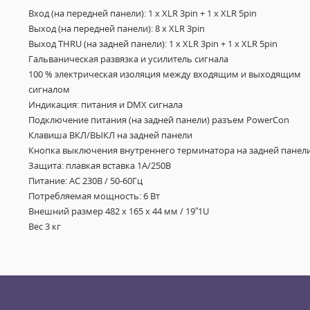
Вход (на передней панели): 1 x XLR 3pin + 1 x XLR 5pin
Выход (на передней панели): 8 х XLR 3pin
Выход THRU (на задней панели): 1 x XLR 3pin + 1 x XLR 5pin
Гальваническая развязка и усилитель сигнала
100 % электрическая изоляция между входящим и выходящим
сигналом
Индикация: питания и DMX сигнала
Подключение питания (на задней панели) разъем PowerCon
Клавиша ВКЛ/ВЫКЛ на задней панели
Кнопка выключения внутреннего терминатора на задней панел
Защита: плавкая вставка 1А/250В
Питание: АС 230В / 50-60Гц
Потребляемая мощность: 6 Вт
Внешний размер
482 x 165 x 44
мм / 19”1U
Вес 3 кг