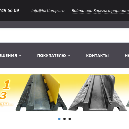
749 66 09
info@fortlamps.ru
Войти или Зарегистрироват
РЕШЕНИЯ
ПОКУПАТЕЛЮ
КОНТАКТЫ
Н
Лампы светодиодные
Распродажа
Лампы Винтаж Ретро Декор
Перчатки
Распродажа
 газоразрядные
Лампы галогенные 6-120 V
Сумки и подсумки
Световое оборудование
Лампы студийные 110-240 V
Распродажа
Ремни и страховка
Аксессуары для света
Лампы-фары PAR
1 канальные модули