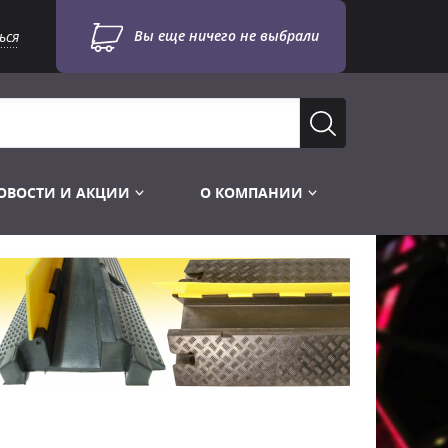
Вы еще ничего не выбрали
ься
ОВОСТИ И АКЦИИ
О КОМПАНИИ
Лампы для стробоскопов
Инструменты
Лампы UV TUV HNS
Готовые комплекты
Лебёдки и Аксессуары
Лампы видеопроекторные
Конструктор МИКРОСЦЕНА
Фермы Штативы Стойки
Пускорегулирующая аппаратура
6и канальные модули
Лестницы и Подиумы
Ламподержатели
7и канальные модули