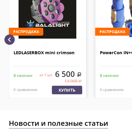
МКАД после 100% предоплаты. Вес заказа не более 100 кг, габа
110х90х80 см. Сроки доставки 2-4 рабочих дня. Стоимость дост
рублей. Документы отправляем с заказом или по ЭДО.
Доставка по Москве, МО и России - EMS ПОЧТА РОССИИ
РАСПРОДАЖА
РАСПРОДАЖА
Отправку заказа курьерской службой EMS осуществляем из офи
в течении 2-4х рабочих дней с момента 100% предоплаты, весом
LEDLASERBOX mini crimson
PowerCon IN
6 500
.
от 1 шт.
В наличии
В наличии
13 000
.
К сравнению
К сравнению
КУПИТЬ
Новости и полезные статьи