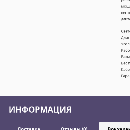
мощн
вент
длит
Свет
Длин
Угол
Рабо
Разм
Вес п
Кабе
Гара
ИНФОРМАЦИЯ
Доставка
Отзывы (0)
Все хара