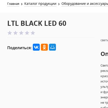
Каталог продукции
Оборудование и аксессуар
Главная
LTL BLACK LED 60
свет
Поделиться:
О
Свет
рекл
крас
исто
ульт
и фу
энер
не т
рабо