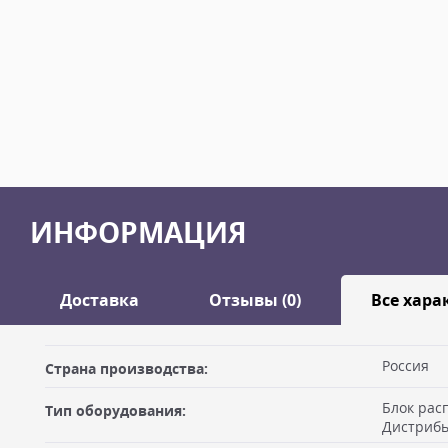
ИНФОРМАЦИЯ
Доставка
Отзывы (0)
Все хара
Оставить отзыв
Россия
Страна производства:
ДОСТАВКА
Блок рас
Тип оборудования:
Самовывоз из офиса
Ваше имя
Дистриб