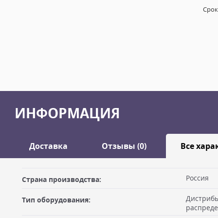
Срок
ИНФОРМАЦИЯ
Доставка
Отзывы (0)
Все хара
Оставить отзыв
Россия
Страна производства:
ДОСТАВКА
Дистрибь
Тип оборудования:
Самовывоз из офиса
Ваше имя
распред