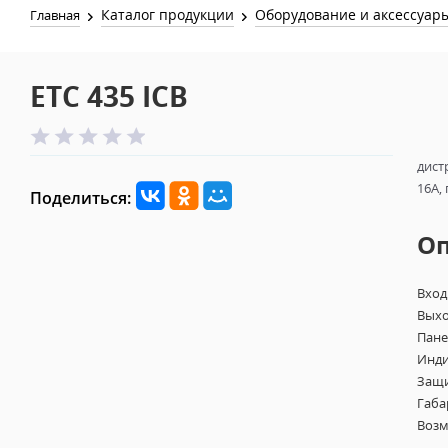
Каталог продукции
Оборудование и аксессуар
Главная
ETC 435 ICB
дист
16A,
Поделиться:
О
Вход
Выхо
Панел
Инди
Защит
Габа
Возм