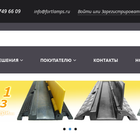
749 66 09
info@fortlamps.ru
Войти или Зарегистрироват
РЕШЕНИЯ
ПОКУПАТЕЛЮ
КОНТАКТЫ
Н
Лампы светодиодные
Распродажа
Лампы Винтаж Ретро Декор
Перчатки
Распродажа
 газоразрядные
Лампы галогенные 6-120 V
Сумки и подсумки
Световое оборудование
Лампы студийные 110-240 V
Распродажа
Ремни и страховка
Аксессуары для света
Лампы-фары PAR
1 канальные модули