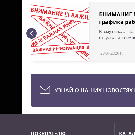
ВНИМАНИЕ !
графике раб
В виду начала пас
ая с
отпусков мы немно
28.07.2026 г.
Статья
УЗНАЙ О НАШИХ НОВОСТЯХ 
ПОКУПАТЕЛЮ
КАТА