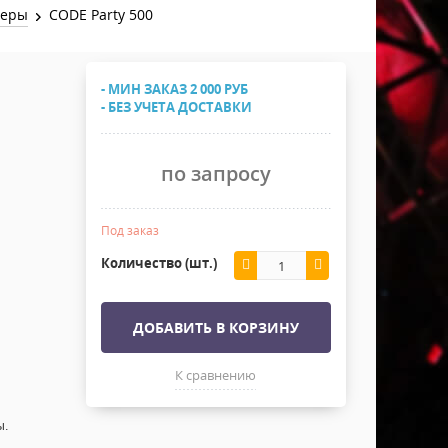
Хомуты Кронштейны Страховка
леры
CODE Party 500
Напольные покрытия
Скотчи и Стяжки
Дополнительные элементы
- МИН ЗАКАЗ 2 000 РУБ
Защитные чехлы и Кейсы
- БЕЗ УЧЕТА ДОСТАВКИ
Лежачий полицейский ИДН
по запросу
Под заказ
Количество (шт.)
ДОБАВИТЬ В КОРЗИНУ
К сравнению
ы.