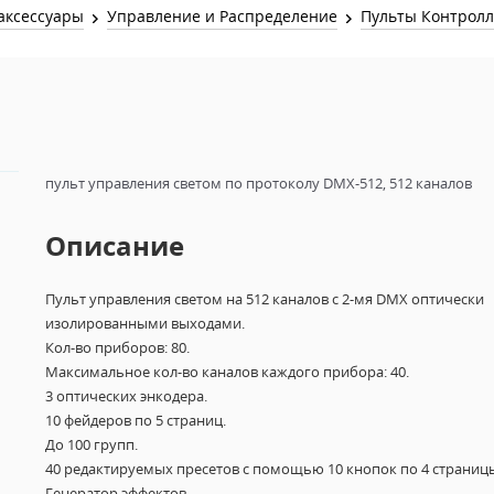
Звук и Видео
аксессуары
Управление и Распределение
Пульты Контрол
Лампы для бассейна
2х канальные модули
Коммутация и Материалы
3х канальные модули
Управление и Распределение
4х канальные модули
Спецэффекты и Расходники
5и канальные модули
пульт управления светом по протоколу DMX-512, 512 каналов
Описание
Пульт управления светом на 512 каналов с 2-мя DMX оптически
изолированными выходами.
Кол-во приборов: 80.
Максимальное кол-во каналов каждого прибора: 40.
3 оптических энкодера.
10 фейдеров по 5 страниц.
До 100 групп.
40 редактируемых пресетов с помощью 10 кнопок по 4 страниц
Генератор эффектов.