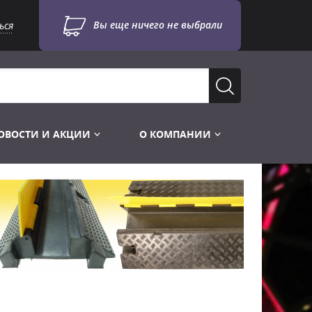
Вы еще ничего не выбрали
ься
ОВОСТИ И АКЦИИ
О КОМПАНИИ
Лампы для стробоскопов
Инструменты
Лампы UV TUV HNS
Готовые комплекты
Лебёдки и Аксессуары
Лампы видеопроекторные
Конструктор МИКРОСЦЕНА
Фермы Штативы Стойки
Пускорегулирующая аппаратура
6и канальные модули
Лестницы и Подиумы
Ламподержатели
7и канальные модули