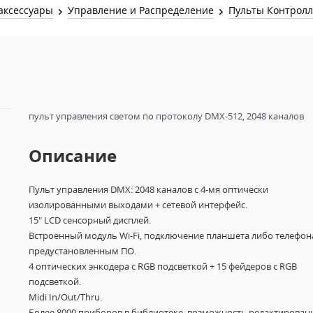
Звук и Видео
аксессуары
Управление и Распределение
Пульты Контрол
Лампы для бассейна
2х канальные модули
Коммутация и Материалы
3х канальные модули
Управление и Распределение
4х канальные модули
Спецэффекты и Расходники
5и канальные модули
пульт управления светом по протоколу DMX-512, 2048 каналов
Описание
Пульт управления DMX: 2048 каналов с 4-мя оптически
изолированными выходами + сетевой интерфейс.
15" LCD сенсорный дисплей.
Встроенный модуль Wi-Fi, подключение планшета либо телефон
предустановленным ПО.
4 оптических энкодера с RGB подсветкой + 15 фейдеров с RGB
подсветкой.
Midi In/Out/Thru.
Более 8000 приборов в библиотеке, возможность редактирован