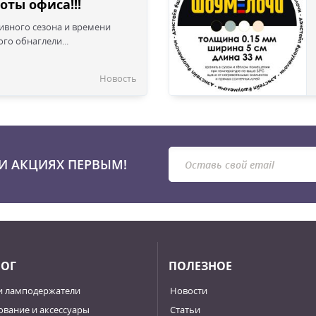
оты офиса!!!
сивного сезона и времени
го обнаглели...
Новость
И АКЦИЯХ ПЕРВЫМ!
ЛОГ
ПОЛЕЗНОЕ
и ламподержатели
Новости
вание и аксессуары
Статьи