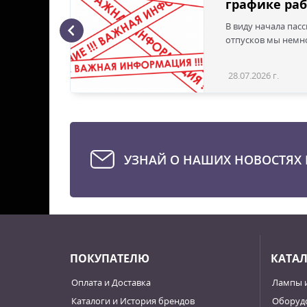
графике раб
В виду начала пас
ая с
отпусков мы немно
28.07.2026 г.
Статья
УЗНАЙ О НАШИХ НОВОСТЯХ 
ПОКУПАТЕЛЮ
КАТА
Оплата и Доставка
Лампы 
Каталоги и История брендов
Оборудо