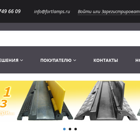
749 66 09
info@fortlamps.ru
Войти или Зарегистрироват
РЕШЕНИЯ
ПОКУПАТЕЛЮ
КОНТАКТЫ
Н
Лампы светодиодные
Распродажа
Лампы Винтаж Ретро Декор
Перчатки
Распродажа
 газоразрядные
Лампы галогенные 6-120 V
Сумки и подсумки
Световое оборудование
Лампы студийные 110-240 V
Распродажа
Ремни и страховка
Аксессуары для света
Лампы-фары PAR
1 канальные модули