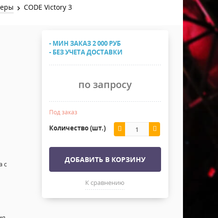
Хомуты Кронштейны Страховка
леры
CODE Victory 3
Напольные покрытия
Скотчи и Стяжки
Дополнительные элементы
- МИН ЗАКАЗ 2 000 РУБ
Защитные чехлы и Кейсы
- БЕЗ УЧЕТА ДОСТАВКИ
Лежачий полицейский ИДН
по запросу
Под заказ
Количество (шт.)
ДОБАВИТЬ В КОРЗИНУ
а с
К сравнению
ия