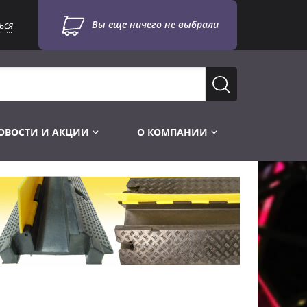
Вы еще ничего не выбрали
ься
ОВОСТИ И АКЦИИ
О КОМПАНИИ
Лампы для стробоскопов
Инструменты
Лампы UV TUV HNS
Готовые комплекты
Лебёдки и Аксессуары
Лампы видеопроекторные
Конструктор МИКРОСЦЕНА
Фермы Штативы Стойки
Пускорегулирующая аппаратура
6и канальные модули
Лестницы и Подиумы
Ламподержатели
7и канальные модули