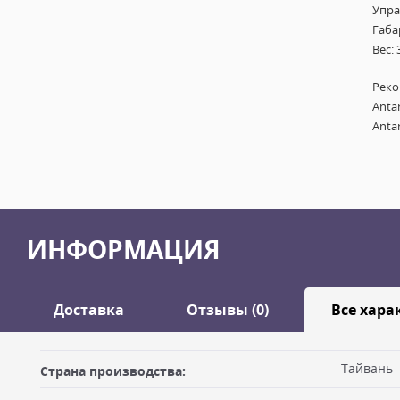
Упра
Габа
Вес: 
Реко
Anta
Ant
ИНФОРМАЦИЯ
Доставка
Отзывы (0)
Все хара
Оставить отзыв
Тайвань
Страна производства:
ДОСТАВКА