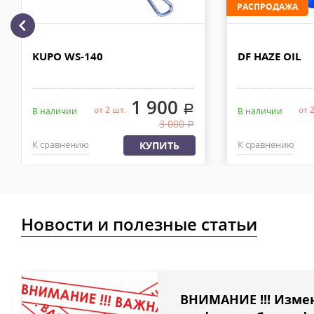
РАСПРОДАЖА
Отправку заказа курьерской службой EMS осуществляем из офи
в течении 2-4х рабочих дней с момента 100% предоплаты, весом
KUPO WS-140
DF HAZE OIL
1 900
.
от 2 шт.
от 
В наличии
В наличии
3 000
.
К сравнению
К сравнению
КУПИТЬ
Новости и полезные статьи
ВНИМАНИЕ !!! Изме