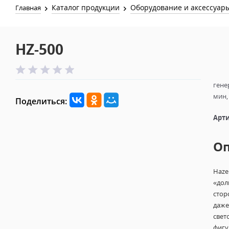
Каталог продукции
Оборудование и аксессуар
Главная
HZ-500
гене
мин,
Поделиться:
Арти
О
Haze
«дол
стор
даже
свет
фигу