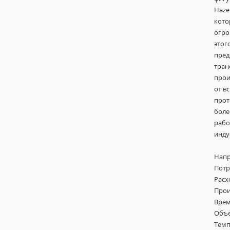
Haze
кото
огро
этог
пред
тран
прои
от в
прот
боле
рабо
инду
Напр
Потр
Расх
Прои
Врем
Объе
Темп