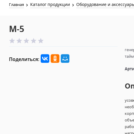
Каталог продукции
Оборудование и аксессуар
Главная
M-5
гене
тай
Поделиться:
Арти
О
усов
необ
корп
объе
рабо
нагр