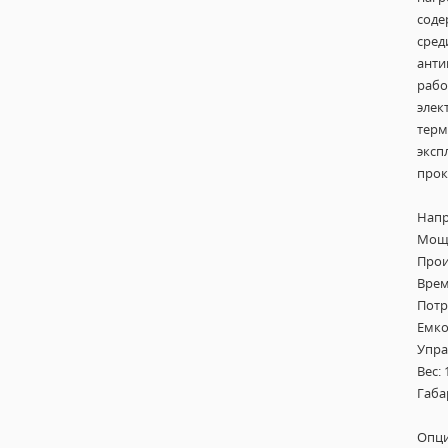
соде
сред
анти
рабо
элек
терм
эксп
прок
Напр
Мощн
Прои
Врем
Потр
Емко
Упра
Вес: 
Габа
Опци