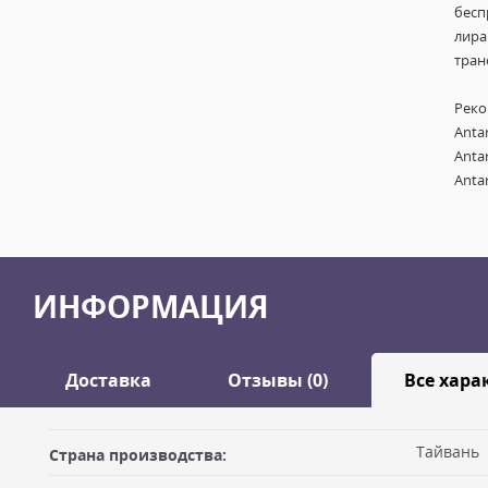
бесп
лира
тран
Реко
Anta
Anta
Anta
ИНФОРМАЦИЯ
Доставка
Отзывы (0)
Все хара
Оставить отзыв
Тайвань
Страна производства:
ДОСТАВКА