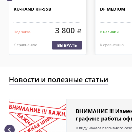
Отправку заказа курьерской службой EMS осуществляем из офи
KU-HAND KH-55B
DF MEDIUM
в течении 2-4х рабочих дней с момента 100% предоплаты, весом
3 800
.
Под заказ
В наличии
К сравнению
К сравнению
ВЫБРАТЬ
Новости и полезные статьи
ВНИМАНИЕ !!! Изме
графике работы офи
В виду начала пассивного сез