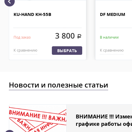
рублей. Документы отправляем с заказом или по ЭДО.
Доставка по Москве, МО и России - EMS ПОЧТА РОССИИ
KU-HAND KH-55B
DF MEDIUM
Отправку заказа курьерской службой EMS осуществляем из офи
в течении 2-4х рабочих дней с момента 100% предоплаты, весом
3 800
.
Под заказ
В наличии
К сравнению
К сравнению
ВЫБРАТЬ
Новости и полезные статьи
ВНИМАНИЕ !!! Изме
графике работы офи