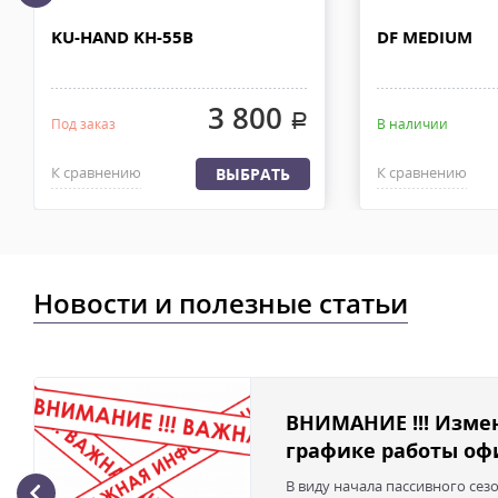
Доставка по Москве, МО и России - EMS ПОЧТА РОССИИ
KU-HAND KH-55B
DF MEDIUM
Отправку заказа курьерской службой EMS осуществляем из офи
в течении 2-4х рабочих дней с момента 100% предоплаты, весом
3 800
.
Под заказ
В наличии
К сравнению
К сравнению
ВЫБРАТЬ
Новости и полезные статьи
ВНИМАНИЕ !!! Изме
графике работы офи
В виду начала пассивного сез