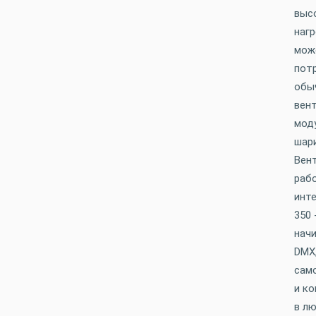
выс
наг
може
потр
обы
вен
мод
шар
Вен
раб
инт
350 
начи
DMX
само
и ко
в л