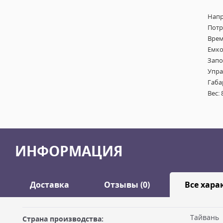
Напр
Потр
Врем
Емкос
Запо
Упра
Габа
Вес: 
ИНФОРМАЦИЯ
Доставка
Отзывы (0)
Все хара
Оставить отзыв
Тайвань
Страна производства:
ДОСТАВКА