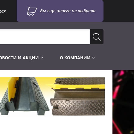
Вы еще ничего не выбрали
ься
ОВОСТИ И АКЦИИ
О КОМПАНИИ
Лампы для стробоскопов
Инструменты
Лампы UV TUV HNS
Готовые комплекты
Лебёдки и Аксессуары
Лампы видеопроекторные
Конструктор МИКРОСЦЕНА
Фермы Штативы Стойки
Пускорегулирующая аппаратура
6и канальные модули
Лестницы и Подиумы
Ламподержатели
7и канальные модули