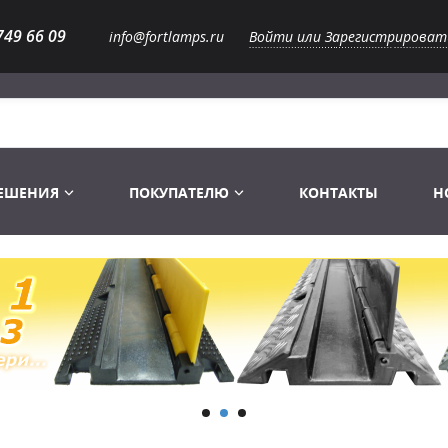
749 66 09
info@fortlamps.ru
Войти или Зарегистрироват
РЕШЕНИЯ
ПОКУПАТЕЛЮ
КОНТАКТЫ
Н
Лампы светодиодные
Распродажа
Лампы Винтаж Ретро Декор
Перчатки
Распродажа
 газоразрядные
Лампы галогенные 6-120 V
Сумки и подсумки
Световое оборудование
Лампы студийные 110-240 V
Распродажа
Ремни и страховка
Аксессуары для света
Лампы-фары PAR
1 канальные модули