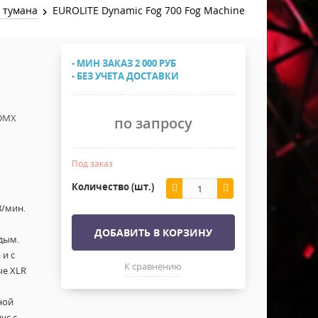
Хомуты Кронштейны Страховка
 тумана
EUROLITE Dynamic Fog 700 Fog Machine
Напольные покрытия
Скотчи и Стяжки
Дополнительные элементы
- МИН ЗАКАЗ 2 000 РУБ
Защитные чехлы и Кейсы
- БЕЗ УЧЕТА ДОСТАВКИ
Лежачий полицейский ИДН
 DMX
по запросу
Под заказ
Количество (шт.)
3/мин.
ДОБАВИТЬ В КОРЗИНУ
дым.
и с
К сравнению
ые XLR
ной
ус с