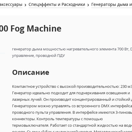
Звук и Видео
аксессуары
Спецэффекты и Расходники
Генераторы дыма и
Лампы для бассейна
2х канальные модули
Коммутация и Материалы
3х канальные модули
00 Fog Machine
Управление и Распределение
4х канальные модули
Спецэффекты и Расходники
5и канальные модули
генератор дыма мощностью нагревательного элемента 700 Вт,
управление, проводной ПДУ
Описание
Компактное устройство с высокой производительностью: 230 м
Генератор идеально подходит для подчеркивания освещения и
лазерных лучей. Он производит концентрированный и стойкий 
Генератором можно управлять со встроенного DMX интерфейса 
проводного пульта управления. В интерфейсе имеются 3-пинов
коннекторы. Контроль температуры с помощью
термовыключателя. Работает со стандартной жидкостью на вод
основе. Съемный бак с индикацией уровня. Металлический корп