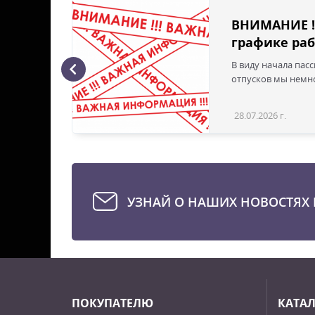
ВНИМАНИЕ !
графике раб
В виду начала пас
ая с
отпусков мы немно
28.07.2026 г.
Статья
УЗНАЙ О НАШИХ НОВОСТЯХ 
ПОКУПАТЕЛЮ
КАТА