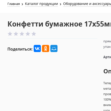
Каталог продукции
Оборудование и аксессуар
Главная
Конфетти бумажное 17х55м
прям
упак
Поделиться:
Арти
О
Тепе
мета
пров
100%
вним
шоу 