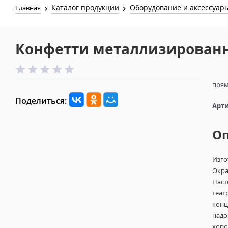
Каталог продукции
Оборудование и аксессуар
Главная
Конфетти металлизированн
прям
Поделиться:
Арти
О
Изго
Окра
Наст
теат
конц
надо
хоро