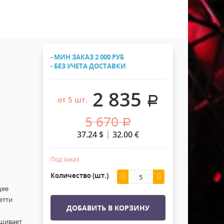
Хомуты Кронштейны Страховка
Напольные покрытия
Скотчи и Стяжки
Дополнительные элементы
Защитные чехлы и Кейсы
- МИН ЗАКАЗ 2 000 РУБ
Лежачий полицейский ИДН
- БЕЗ УЧЕТА ДОСТАВКИ
2 835
.
от 5 шт.
5 670
.
37.24
$
32.00
€
Под заказ
Количество (шт.)
щее
етти
ДОБАВИТЬ В КОРЗИНУ
ашивает