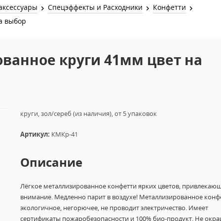
Звук и Видео
аксессуары
Спецэффекты и Расходники
Конфетти
Лампы для бассейна
2х канальные модули
а выбор
Коммутация и Материалы
3х канальные модули
Управление и Распределение
ванное круги 41мм цвет на
4х канальные модули
Спецэффекты и Расходники
5и канальные модули
круги, зол/сереб (из наличия), от 5 упаковок
Артикул:
КМКр-41
Описание
Лёгкое металлизированное конфетти ярких цветов, привлекаю
внимание. Медленно парит в воздухе! Металлизированное конф
экологичное, негорючее, не проводит электричество. Имеет
сертификаты пожаробезопасности и 100% био-продукт. Не окр