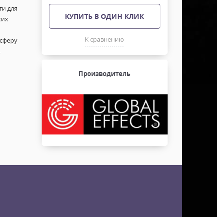
ти для
КУПИТЬ В ОДИН КЛИК
ких
К сравнению
осферу
.
Производитель