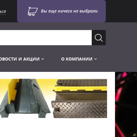
Вы еще ничего не выбрали
ься
ОВОСТИ И АКЦИИ
О КОМПАНИИ
Лампы для стробоскопов
Инструменты
Лампы UV TUV HNS
Готовые комплекты
Лебёдки и Аксессуары
Лампы видеопроекторные
Конструктор МИКРОСЦЕНА
Фермы Штативы Стойки
Пускорегулирующая аппаратура
6и канальные модули
Лестницы и Подиумы
Ламподержатели
7и канальные модули