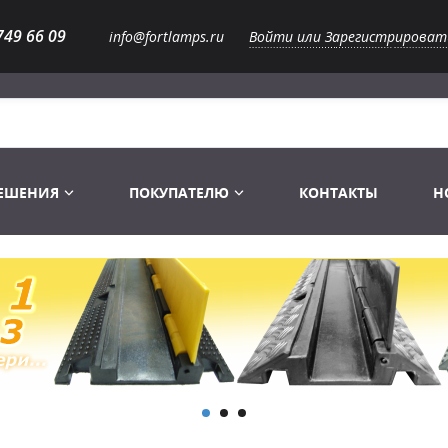
749 66 09
info@fortlamps.ru
Войти или Зарегистрироват
РЕШЕНИЯ
ПОКУПАТЕЛЮ
КОНТАКТЫ
Н
Лампы светодиодные
Распродажа
Лампы Винтаж Ретро Декор
Перчатки
Распродажа
 газоразрядные
Лампы галогенные 6-120 V
Сумки и подсумки
Световое оборудование
Лампы студийные 110-240 V
Распродажа
Ремни и страховка
Аксессуары для света
Лампы-фары PAR
1 канальные модули