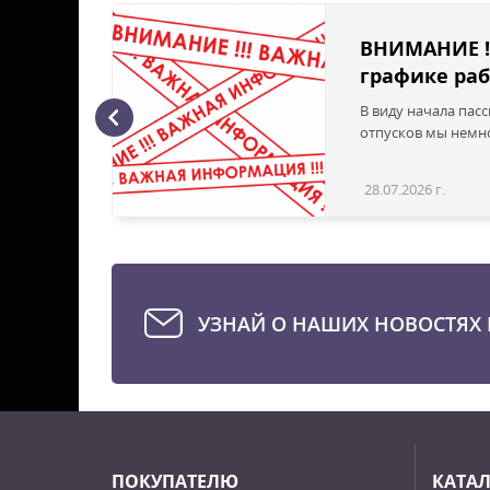
ВНИМАНИЕ !
графике раб
В виду начала пас
ая с
отпусков мы немно
28.07.2026 г.
Статья
УЗНАЙ О НАШИХ НОВОСТЯХ 
ПОКУПАТЕЛЮ
КАТА