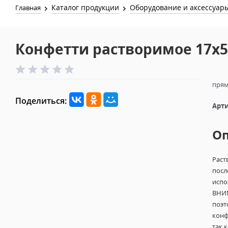
Каталог продукции
Оборудование и аксессуар
Главная
Конфетти растворимое 17х
прям
Поделиться:
Арти
О
Раст
посл
испо
ВНИМ
поэт
конф
так 