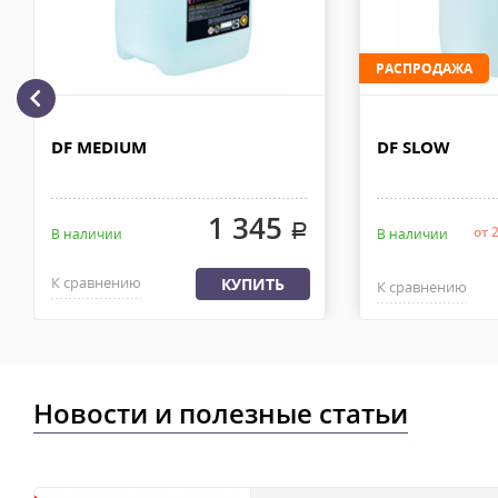
рублей. Документы отправляем с заказом или по ЭДО.
Доставка по Москве, МО и России - EMS ПОЧТА РОССИИ
РАСПРОДАЖА
Отправку заказа курьерской службой EMS осуществляем из офи
в течении 2-4х рабочих дней с момента 100% предоплаты, весом
DF MEDIUM
DF SLOW
1 345
.
от 
В наличии
В наличии
К сравнению
КУПИТЬ
К сравнению
Новости и полезные статьи