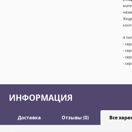
мате
неза
Жидк
конт
4 ти
- се
- се
- се
- се
ИНФОРМАЦИЯ
Доставка
Отзывы (0)
Все хара