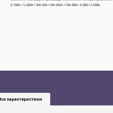
S-100X
/ S-200X
/ SW-250 / SW-250X
/ SW-300
/ S-500 / S-500L
Все характеристики