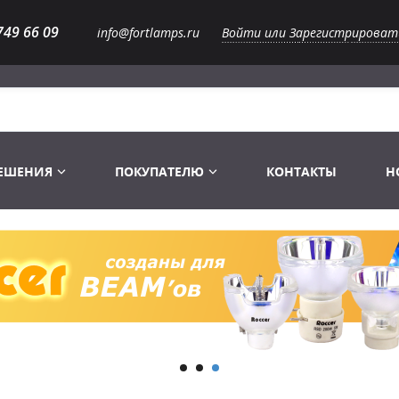
749 66 09
info@fortlamps.ru
Войти или Зарегистрироват
РЕШЕНИЯ
ПОКУПАТЕЛЮ
КОНТАКТЫ
Н
Лампы светодиодные
Распродажа
Лампы Винтаж Ретро Декор
Перчатки
Распродажа
 газоразрядные
Лампы галогенные 6-120 V
Сумки и подсумки
Световое оборудование
Лампы студийные 110-240 V
Распродажа
Ремни и страховка
Аксессуары для света
Лампы-фары PAR
1 канальные модули