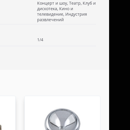
Концерт и шоу, Театр, Клуб и
дискотека, Кино и
телевидение, Индустрия
 см. Стоимость доставки включаем в товар.
развлечений
. Документы отправляем с заказом или по ЭДО.
ссии - СДЭК
1/4
ьерской службы СДЭК осуществляем в течении 3-5
редоплаты и от суммы заказа не менее 50.000
абаритами не более 100х30х30 см. Заявку оформляет
жна быть приложена доверенность. Документы
ДО.
России - ТК ДЕЛОВЫЕ ЛИНИИ
ТК ДЕЛОВЫЕ ЛИНИИ осуществляем в течении 3-5
редоплаты, от суммы заказа не менее 50.000 руб,
итами не более 100х100х80 см. Заявку оформляет
жна быть приложена доверенность. Документы
ДО.