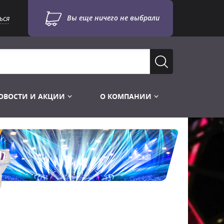
Вы еще ничего не выбрали
ься
ОВОСТИ И АКЦИИ
О КОМПАНИИ
Лампы для стробоскопов
Инструменты
Лампы UV TUV HNS
Готовые комплекты
Лебёдки и Аксессуары
Лампы видеопроекторные
Конструктор МИКРОСЦЕНА
Фермы Штативы Стойки
Пускорегулирующая аппаратура
6и канальные модули
Лестницы и Подиумы
Ламподержатели
7и канальные модули