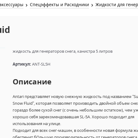
Звук и Видео
аксессуары
Спецэффекты и Расходники
Жидкости для гене
Лампы для бассейна
2х канальные модули
Коммутация и Материалы
3х канальные модули
uid
Управление и Распределение
4х канальные модули
Спецэффекты и Расходники
5и канальные модули
жидкость для генераторов снега, канистра 5 литров
Артикул:
ANT-SL5H
Описание
Antari представляет новую снежную жидкость под названием “Su
Snow Fluid”, которая позволяет производить двойной объем сн
гораздо более сухой снег (с очень небольшим остатком), чем у
хорошо себя зарекомендовавшая SL-5A.
Хорошо подходит для
использования на улице.
Подходит для всех снег-машин, в особенности новая формула ж
обеспечит бОльшую производительность от генераторов снега 