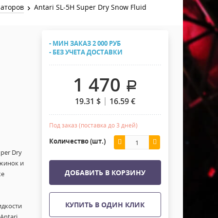
Хомуты Кронштейны Страховка
раторов
Antari SL-5H Super Dry Snow Fluid
Напольные покрытия
Скотчи и Стяжки
Дополнительные элементы
- МИН ЗАКАЗ 2 000 РУБ
Защитные чехлы и Кейсы
- БЕЗ УЧЕТА ДОСТАВКИ
Лежачий полицейский ИДН
1 470
.
19.31
$
16.59
€
Под заказ (поставка до 3 дней)
Количество (шт.)
per Dry
ежинок и
ДОБАВИТЬ В КОРЗИНУ
же
КУПИТЬ В ОДИН КЛИК
идкости
Antari