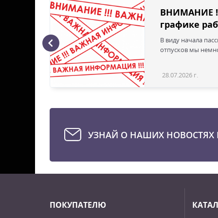
ВНИМАНИЕ !
графике раб
В виду начала пас
ая с
отпусков мы немно
28.07.2026 г.
Статья
УЗНАЙ О НАШИХ НОВОСТЯХ 
ПОКУПАТЕЛЮ
КАТА