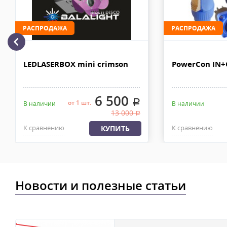
рублей. Документы отправляем с заказом или по ЭДО.
Доставка по Москве, МО и России - EMS ПОЧТА РОССИИ
РАСПРОДАЖА
РАСПРОДАЖА
Отправку заказа курьерской службой EMS осуществляем из офи
в течении 2-4х рабочих дней с момента 100% предоплаты, весом
LEDLASERBOX mini crimson
PowerCon IN
6 500
.
от 1 шт.
В наличии
В наличии
13 000
.
К сравнению
К сравнению
КУПИТЬ
Новости и полезные статьи