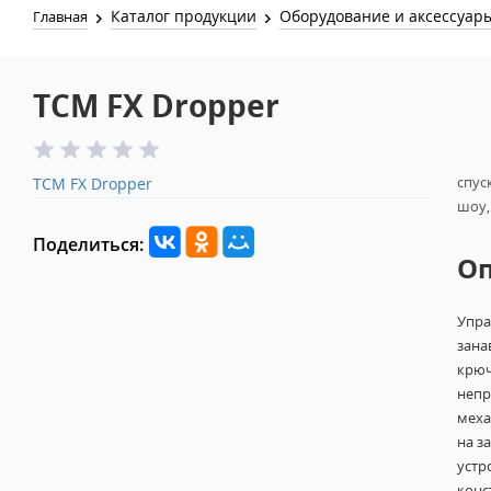
Каталог продукции
Оборудование и аксессуар
Главная
TCM FX Dropper
спус
TCM FX Dropper
шоу,
Поделиться:
О
Упра
зана
крюч
непр
меха
на з
устр
конс