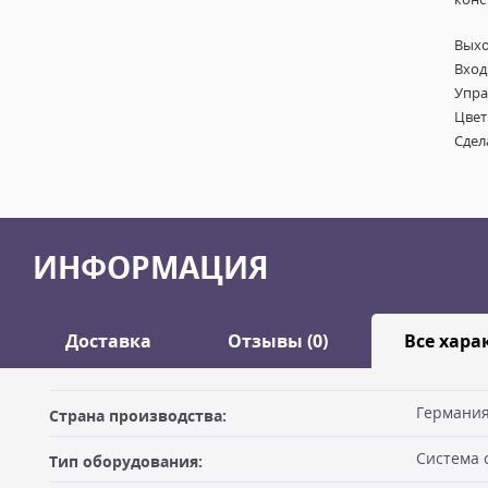
Выхо
Вход
Упра
Цвет
Сдел
ИНФОРМАЦИЯ
Доставка
Отзывы (0)
Все хара
Оставить отзыв
Германи
Страна производства:
ДОСТАВКА
Система 
Тип оборудования:
Самовывоз из офиса
Ваше имя