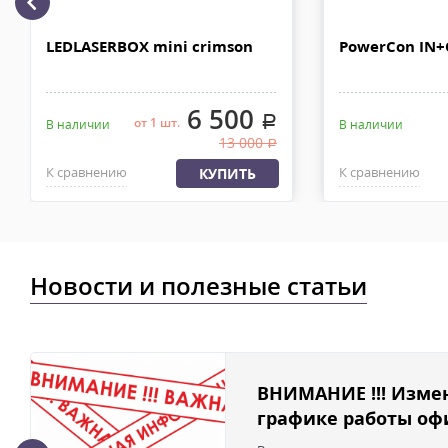
в течении 2-4х рабочих дней с момента 100% предоплаты, весом
LEDLASERBOX mini crimson
PowerCon IN
6 500
.
от 1 шт.
В наличии
В наличии
13 000
.
К сравнению
К сравнению
КУПИТЬ
Новости и полезные статьи
ВНИМАНИЕ !!! Изме
графике работы офи