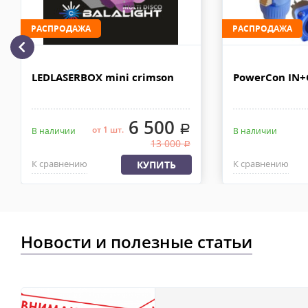
Доставка по Москве, МО и России - EMS ПОЧТА РОССИИ
РАСПРОДАЖА
РАСПРОДАЖА
Отправку заказа курьерской службой EMS осуществляем из офи
в течении 2-4х рабочих дней с момента 100% предоплаты, весом
LEDLASERBOX mini crimson
PowerCon IN
6 500
.
от 1 шт.
В наличии
В наличии
13 000
.
К сравнению
К сравнению
КУПИТЬ
Новости и полезные статьи