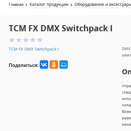
Каталог продукции
Оборудование и аксессуар
Главная
TCM FX DMX Switchpack I
DMX 
TCM FX DMX Switchpack I
элек
Поделиться:
О
Упра
стан
испо
пита
Возм
разм
меха