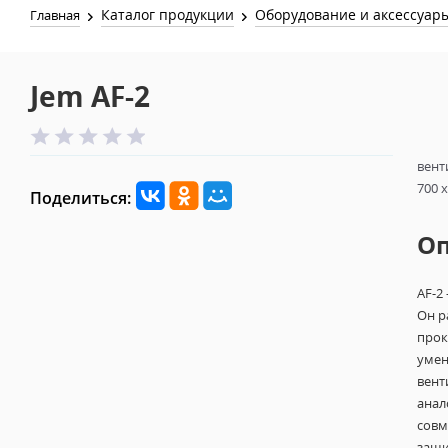
Каталог продукции
Оборудование и аксессуар
Главная
Jem AF-2
вент
700 x
Поделиться:
О
AF-2
Он р
прок
умен
вент
анал
совм
защи