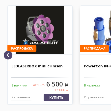
рублей. Документы отправляем с заказом или по ЭДО.
Доставка автотранспортом по Москве и за МКАД
Комментарий к отзыву
Доставка личным автотранспортом осуществляется по Москве и
МКАД после 100% предоплаты. Вес заказа не более 100 кг, габа
110х90х80 см. Сроки доставки 2-4 рабочих дня. Стоимость дост
рублей. Документы отправляем с заказом или по ЭДО.
Доставка по Москве, МО и России - EMS ПОЧТА РОССИИ
РАСПРОДАЖА
РАСПРОДАЖА
Отправку заказа курьерской службой EMS осуществляем из офи
в течении 2-4х рабочих дней с момента 100% предоплаты, весом
LEDLASERBOX mini crimson
PowerCon IN
6 500
.
от 1 шт.
В наличии
В наличии
13 000
.
К сравнению
К сравнению
КУПИТЬ