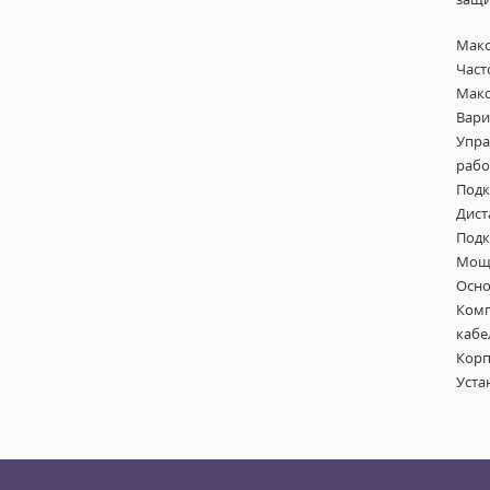
Макс
Част
Макс
Вари
Упра
рабо
Подк
Дист
Подк
Мощн
Осно
Комп
кабе
Корп
Уста