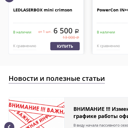
Отправку заказа курьерской службой EMS осуществляем из офи
LEDLASERBOX mini crimson
PowerCon IN
в течении 2-4х рабочих дней с момента 100% предоплаты, весом
6 500
.
от 1 шт.
В наличии
В наличии
13 000
.
К сравнению
К сравнению
КУПИТЬ
Новости и полезные статьи
ВНИМАНИЕ !!! Изме
графике работы офи
В виду начала пассивного сез