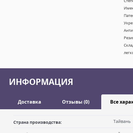
Степ
Имен
Пате
Укре
Анти
Рези
Скла
легк
ИНФОРМАЦИЯ
Доставка
Отзывы (0)
Все хара
Оставить отзыв
Тайвань
Страна производства:
ДОСТАВКА