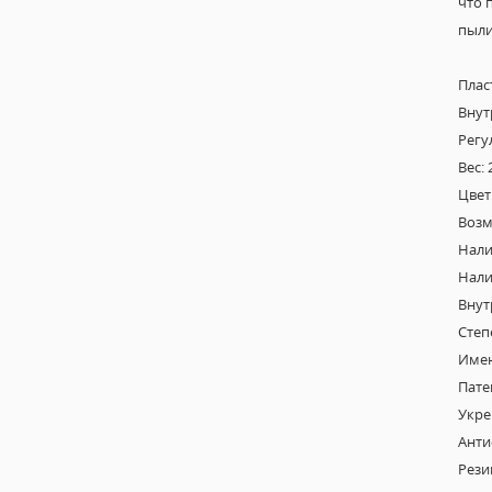
что 
пыли
Плас
Внут
Регу
Вес: 
Цвет
Возм
Нали
Нали
Внут
Степ
Имен
Пате
Укре
Анти
Рези