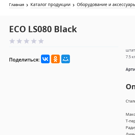
Каталог продукции
Оборудование и аксессуар
Главная
ECO LS080 Black
штат
7.5 к
Поделиться:
Арти
О
Стал
Макс
T-пе
Ради
Диам