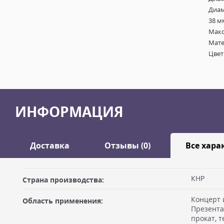
Диам
38 м
Макс.
Мате
Цвет
ИНФОРМАЦИЯ
Доставка
Отзывы (0)
Все хара
Оставить отзыв
КНР
Страна производства:
ДОСТАВКА
Концерт 
Область применения:
Самовывоз из офиса
Ваше имя
Презента
прокат, т
Вы можете забрать товар из офиса (метро "Бутырская") после