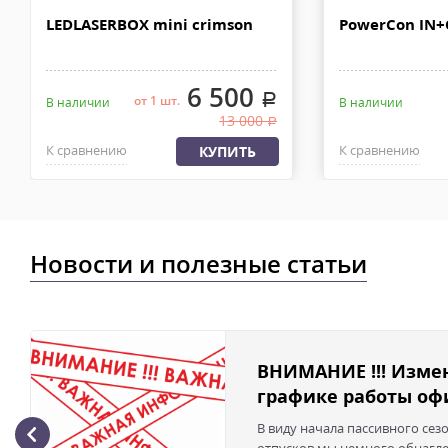
LEDLASERBOX mini crimson
PowerCon IN
6 500
.
от 1 шт.
В наличии
В наличии
13 000
.
К сравнению
К сравнению
КУПИТЬ
Новости и полезные статьи
ВНИМАНИЕ !!! Изме
графике работы офи
В виду начала пассивного сез