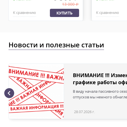
13 000
.
К сравнению
К сравнению
КУПИТЬ
Новости и полезные статьи
ВНИМАНИЕ !!! Изме
графике работы офи
В виду начала пассивного сез
отпусков мы немного обнаглел
28.07.2026 г.