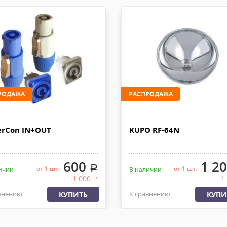
ДО.
рабочих дней с момента 100% п
АД
весом не более 100 кг и габар
получатель. К накладной дол
по Москве и до 10 км от
отправляем с заказом или по Э
00 кг, габариты не более
имость доставки от 1500
Доставка - другие ТК
ДО.
При наличии товара на складе 
 РОССИИ
дней с момента 100% предоплат
РОДАЖА
РАСПРОДАЖА
груза с офиса или со склада. 
ляем из офиса или со склада
быть приложена доверенность.
латы, весом не более 30 кг и
rCon IN+OUT
KUPO RF-64N
600
1 2
.
от 1 шт.
от 1 шт.
ичии
В наличии
1 000
1
.
внению
К сравнению
КУПИТЬ
КУПИ