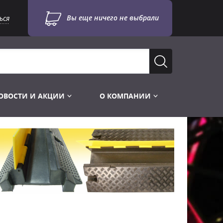
Вы еще ничего не выбрали
ься
ОВОСТИ И АКЦИИ
О КОМПАНИИ
Лампы для стробоскопов
Инструменты
Лампы UV TUV HNS
Готовые комплекты
Лебёдки и Аксессуары
Лампы видеопроекторные
Конструктор МИКРОСЦЕНА
Фермы Штативы Стойки
Пускорегулирующая аппаратура
6и канальные модули
Лестницы и Подиумы
Ламподержатели
7и канальные модули