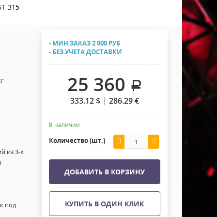
Хомуты Кронштейны Страховка
ST-315
Напольные покрытия
Скотчи и Стяжки
Дополнительные элементы
- МИН ЗАКАЗ 2 000 РУБ
Защитные чехлы и Кейсы
- БЕЗ УЧЕТА ДОСТАВКИ
Лежачий полицейский ИДН
25 360
кг
.
333.12
$
286.29
€
В наличии
Количество (шт.)
й из 3-х
ы
ДОБАВИТЬ В КОРЗИНУ
КУПИТЬ В ОДИН КЛИК
к под