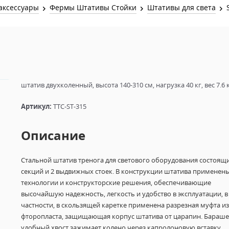
Звук и Видео
аксессуары
Фермы Штативы Стойки
Штативы для света
Лампы для бассейна
2х канальные модули
Коммутация и Материалы
3х канальные модули
Управление и Распределение
4х канальные модули
Спецэффекты и Расходники
5и канальные модули
штатив двухколенный, высота 140-310 см, нагрузка 40 кг, вес 7.6 
Артикул:
TTC-ST-315
Описание
Стальной штатив тренога для светового оборудования состоящи
секций и 2 выдвижных стоек. В конструкции штатива применен
технологии и конструкторские решения, обеспечивающие
высочайшую надежность, легкость и удобство в эксплуатации, в
частности, в скользящей каретке применена разрезная муфта из
фторопласта, защищающая корпус штатива от царапин. Бараше
удобный хвост зажимает колено через капролоновую вставку.