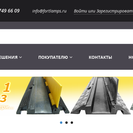
749 66 09
info@fortlamps.ru
Войти или Зарегистрироват
РЕШЕНИЯ
ПОКУПАТЕЛЮ
КОНТАКТЫ
Н
Лампы светодиодные
Распродажа
Лампы Винтаж Ретро Декор
Перчатки
Распродажа
 газоразрядные
Лампы галогенные 6-120 V
Сумки и подсумки
Световое оборудование
Лампы студийные 110-240 V
Распродажа
Ремни и страховка
Аксессуары для света
Лампы-фары PAR
1 канальные модули