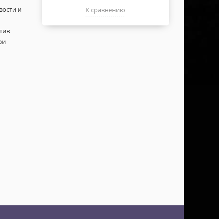
вости и
К сравнению
тив
ри